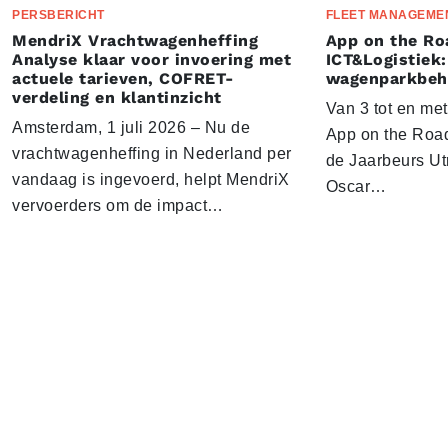
PERSBERICHT
FLEET MANAGEME
MendriX Vrachtwagenheffing
App on the Ro
Analyse klaar voor invoering met
ICT&Logistiek:
actuele tarieven, COFRET-
wagenparkbeh
verdeling en klantinzicht
Van 3 tot en me
Amsterdam, 1 juli 2026 – Nu de
App on the Road
vrachtwagenheffing in Nederland per
de Jaarbeurs Utr
vandaag is ingevoerd, helpt MendriX
Oscar…
vervoerders om de impact…