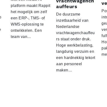
vrachtwagench
ve
platform maakt Rappit
auffeurs
Po
het mogelijk om zelf
De duurzame
p
int
een ERP-, TMS- of
inzetbaarheid van
ge
WMS-oplossing te
Nederlandse
e
ver
ontwikkelen. Een
vrachtwagenchauffeu
ful
team van…
rs staat onder druk.
Ho
Hoge werkbelasting,
pa
langdurig verzuim en
me
een hardnekkig tekort
aan personeel
maken…