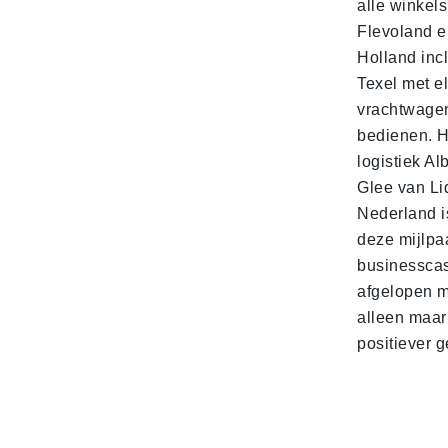
alle winkels
Flevoland e
Holland incl
Texel met e
vrachtwage
bedienen. 
logistiek Al
Glee van Li
Nederland is
deze mijlpa
businesscas
afgelopen 
alleen maar
positiever 