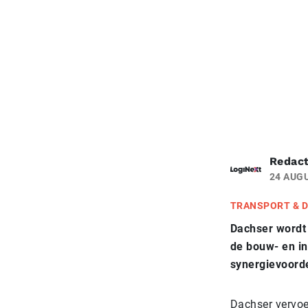
Redact
24 AUG
TRANSPORT & D
Dachser wordt 
de bouw- en in
synergievoorde
Dachser vervoer