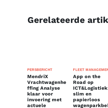
Gerelateerde arti
PERSBERICHT
FLEET MANAGEME
MendriX
App on the
Vrachtwagenhe
Road op
ffing Analyse
ICT&Logistiek
klaar voor
slim en
invoering met
papierloos
actuele
wagenparkbe