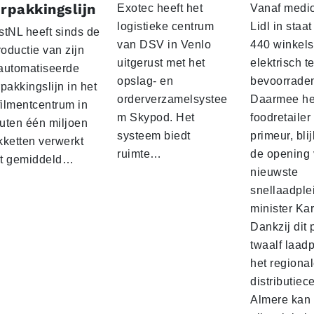
rpakkingslijn
Exotec heeft het
Vanaf medio
logistieke centrum
Lidl in staa
stNL heeft sinds de
van DSV in Venlo
440 winkels
roductie van zijn
uitgerust met het
elektrisch t
automatiseerde
opslag- en
bevoorrade
pakkingslijn in het
orderverzamelsystee
Daarmee he
filmentcentrum in
m Skypod. Het
foodretailer
uten één miljoen
systeem biedt
primeur, blij
kketten verwerkt
ruimte…
de opening 
t gemiddeld…
nieuwste
snellaadple
minister Ka
Dankzij dit 
twaalf laadp
het regiona
distributiec
Almere kan 