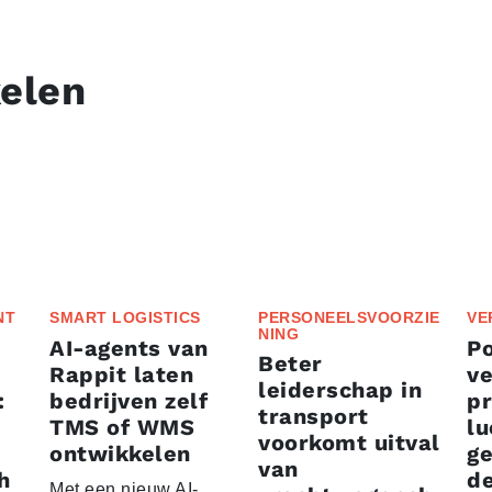
kelen
NT
SMART LOGISTICS
PERSONEELSVOORZIE
VE
NING
AI-agents van
P
Beter
Rappit laten
ve
leiderschap in
:
bedrijven zelf
p
transport
TMS of WMS
lu
voorkomt uitval
ontwikkelen
g
van
h
d
Met een nieuw AI-