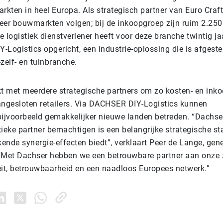
kten in heel Europa. Als strategisch partner van Euro Craft 
eer bouwmarkten volgen; bij de inkoopgroep zijn ruim 2.250
 logistiek dienstverlener heeft voor deze branche twintig j
-Logistics opgericht, een industrie-oplossing die is afgest
zelf- en tuinbranche.
kt met meerdere strategische partners om zo kosten- en ink
angesloten retailers. Via DACHSER DIY-Logistics kunnen
jvoorbeeld gemakkelijker nieuwe landen betreden.
“Dachse
ieke partner bemachtigen is een belangrijke strategische st
kende synergie-effecten biedt”, verklaart Peer de Lange, ge
. “Met Dachser hebben we een betrouwbare partner aan onze z
eit, betrouwbaarheid en een naadloos Europees netwerk.”