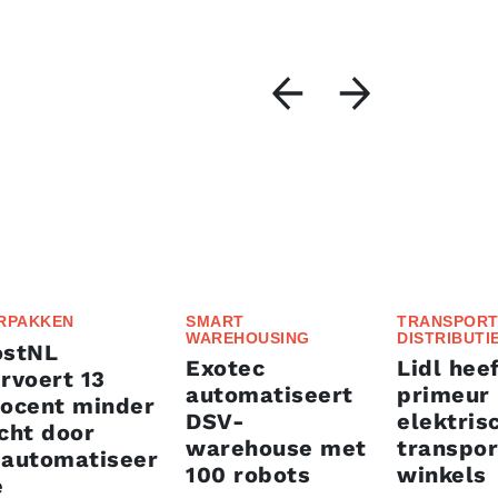
RPAKKEN
SMART
TRANSPORT
WAREHOUSING
DISTRIBUTI
ostNL
Exotec
Lidl heef
rvoert 13
automatiseert
primeur
rocent minder
DSV-
elektris
cht door
warehouse met
transpor
eautomatiseer
100 robots
winkels
e