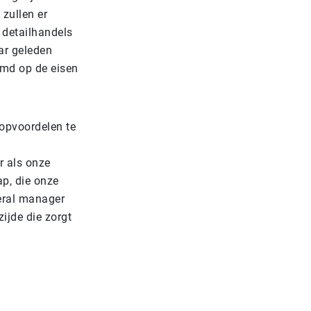
zullen er
 detailhandels
aar geleden
emd op de eisen
oopvoordelen te
r als onze
ap, die onze
neral manager
ijde die zorgt