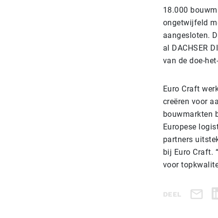
18.000 bouwmar
ongetwijfeld m
aangesloten. De
al DACHSER DIY
van de doe-het-
Euro Craft wer
creëren voor a
bouwmarkten bi
Europese logist
partners uitste
bij Euro Craft
voor topkwalit
DEEL