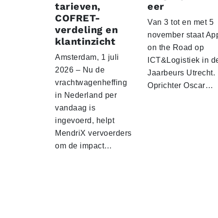
tarieven,
eer
COFRET-
Van 3 tot en met 5
verdeling en
november staat Ap
klantinzicht
on the Road op
Amsterdam, 1 juli
ICT&Logistiek in d
2026 – Nu de
Jaarbeurs Utrecht.
vrachtwagenheffing
Oprichter Oscar…
in Nederland per
vandaag is
ingevoerd, helpt
MendriX vervoerders
om de impact…