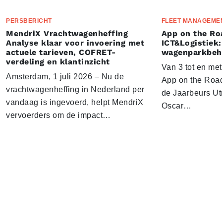
PERSBERICHT
FLEET MANAGEME
MendriX Vrachtwagenheffing
App on the Ro
Analyse klaar voor invoering met
ICT&Logistiek:
actuele tarieven, COFRET-
wagenparkbeh
verdeling en klantinzicht
Van 3 tot en me
Amsterdam, 1 juli 2026 – Nu de
App on the Road
vrachtwagenheffing in Nederland per
de Jaarbeurs Utr
vandaag is ingevoerd, helpt MendriX
Oscar…
vervoerders om de impact…