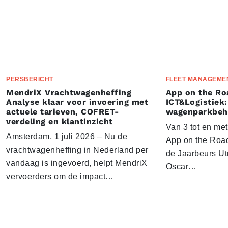
PERSBERICHT
FLEET MANAGEME
MendriX Vrachtwagenheffing
App on the Ro
Analyse klaar voor invoering met
ICT&Logistiek:
actuele tarieven, COFRET-
wagenparkbeh
verdeling en klantinzicht
Van 3 tot en me
Amsterdam, 1 juli 2026 – Nu de
App on the Road
vrachtwagenheffing in Nederland per
de Jaarbeurs Utr
vandaag is ingevoerd, helpt MendriX
Oscar…
vervoerders om de impact…