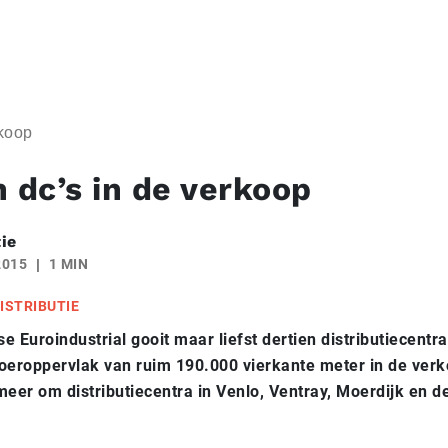
rkoop
n dc’s in de verkoop
ie
2015
1 MIN
ISTRIBUTIE
e Euroindustrial gooit maar liefst dertien distributiecentr
oeroppervlak van ruim 190.000 vierkante meter in de verk
meer om distributiecentra in Venlo, Ventray, Moerdijk en d