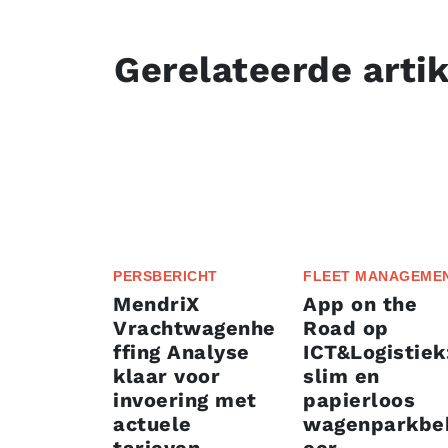
Gerelateerde arti
PERSBERICHT
FLEET MANAGEME
MendriX
App on the
Vrachtwagenhe
Road op
ffing Analyse
ICT&Logistiek
klaar voor
slim en
invoering met
papierloos
actuele
wagenparkbe