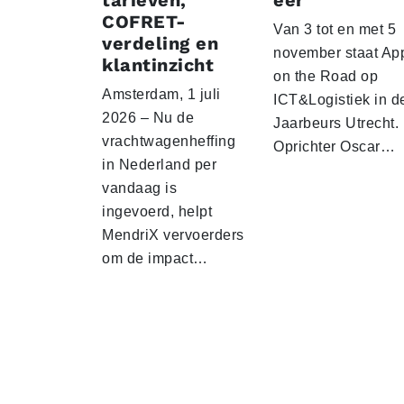
tarieven,
eer
COFRET-
Van 3 tot en met 5
verdeling en
november staat Ap
klantinzicht
on the Road op
Amsterdam, 1 juli
ICT&Logistiek in d
2026 – Nu de
Jaarbeurs Utrecht.
vrachtwagenheffing
Oprichter Oscar…
in Nederland per
vandaag is
ingevoerd, helpt
MendriX vervoerders
om de impact…