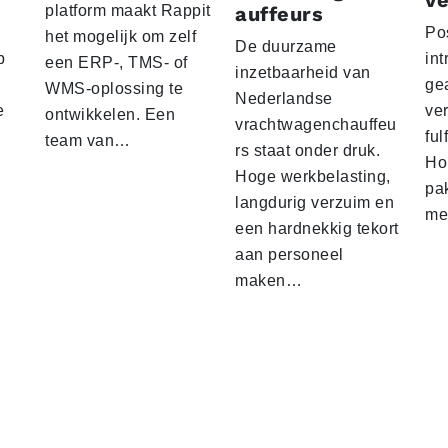
ve
platform maakt Rappit
auffeurs
Po
het mogelijk om zelf
De duurzame
p
int
een ERP-, TMS- of
inzetbaarheid van
ge
WMS-oplossing te
Nederlandse
e
ver
ontwikkelen. Een
vrachtwagenchauffeu
ful
team van…
rs staat onder druk.
Ho
Hoge werkbelasting,
pa
langdurig verzuim en
me
een hardnekkig tekort
aan personeel
maken…