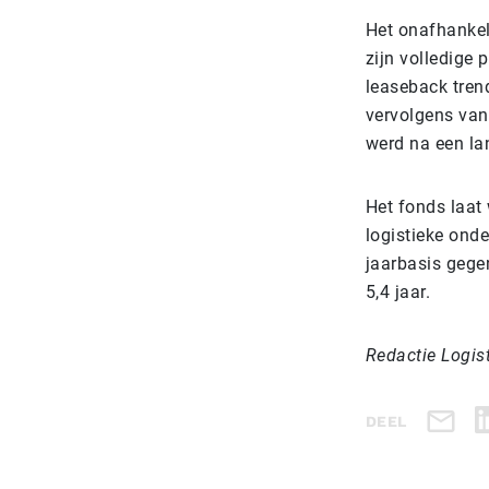
Het onafhankel
zijn volledige 
leaseback trend
vervolgens van 
werd na een lan
Het fonds laat 
logistieke ond
jaarbasis gege
5,4 jaar.
Redactie Logis
DEEL