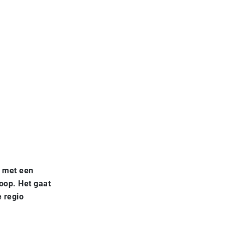
a met een
oop. Het gaat
e regio