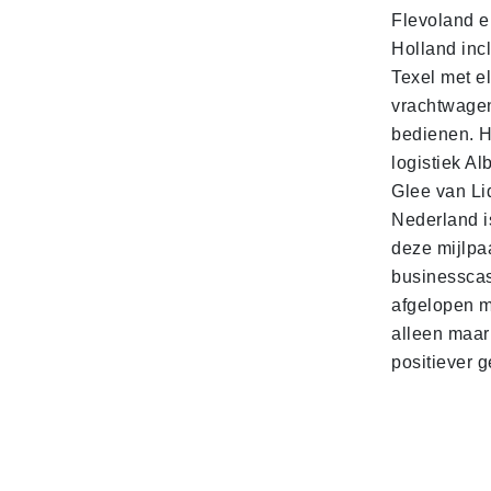
Flevoland e
Holland incl
Texel met e
vrachtwage
bedienen. 
logistiek Al
Glee van Li
Nederland is
deze mijlpa
businesscas
afgelopen 
alleen maar
positiever 