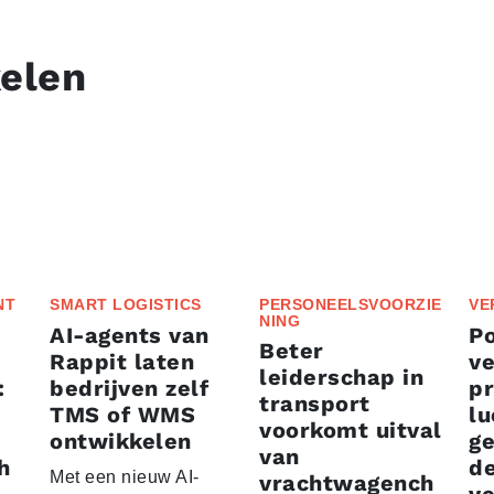
kelen
NT
SMART LOGISTICS
PERSONEELSVOORZIE
VE
NING
AI-agents van
P
Beter
Rappit laten
ve
leiderschap in
:
bedrijven zelf
p
transport
TMS of WMS
lu
voorkomt uitval
ontwikkelen
g
van
h
d
Met een nieuw AI-
vrachtwagench