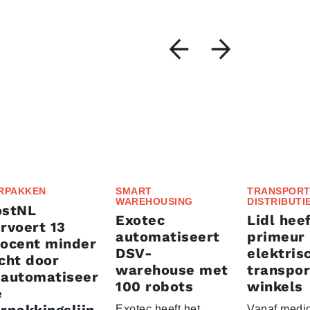
RPAKKEN
SMART
TRANSPORT
WAREHOUSING
DISTRIBUTI
ostNL
Exotec
Lidl heef
rvoert 13
automatiseert
primeur
rocent minder
DSV-
elektris
cht door
warehouse met
transpor
eautomatiseer
100 robots
winkels
e
Exotec heeft het
Vanaf medio