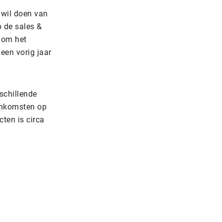
 wil doen van
p de sales &
, om het
leen vorig jaar
rschillende
inkomsten op
ten is circa