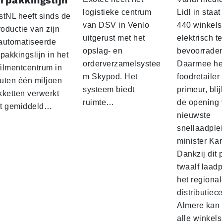
rpakkingslijn
logistieke centrum
Lidl in staa
stNL heeft sinds de
van DSV in Venlo
440 winkels
roductie van zijn
uitgerust met het
elektrisch t
automatiseerde
opslag- en
bevoorrade
pakkingslijn in het
orderverzamelsystee
Daarmee he
filmentcentrum in
m Skypod. Het
foodretailer
uten één miljoen
systeem biedt
primeur, blij
kketten verwerkt
ruimte…
de opening 
t gemiddeld…
nieuwste
snellaadple
minister Ka
Dankzij dit 
twaalf laadp
het regiona
distributiec
Almere kan 
alle winkels