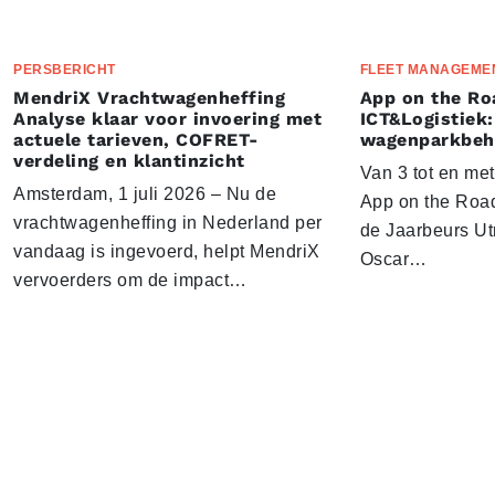
PERSBERICHT
FLEET MANAGEME
MendriX Vrachtwagenheffing
App on the Ro
Analyse klaar voor invoering met
ICT&Logistiek:
actuele tarieven, COFRET-
wagenparkbeh
verdeling en klantinzicht
Van 3 tot en me
Amsterdam, 1 juli 2026 – Nu de
App on the Road
vrachtwagenheffing in Nederland per
de Jaarbeurs Utr
vandaag is ingevoerd, helpt MendriX
Oscar…
vervoerders om de impact…