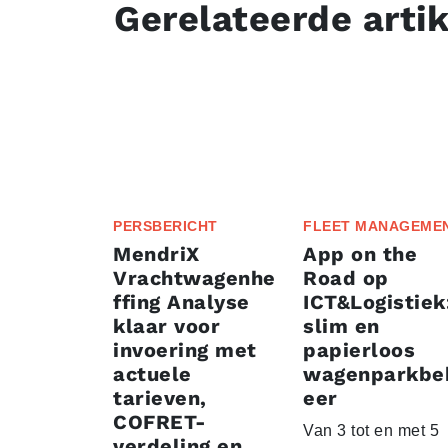
Gerelateerde arti
PERSBERICHT
FLEET MANAGEME
MendriX
App on the
Vrachtwagenhe
Road op
ffing Analyse
ICT&Logistiek
klaar voor
slim en
invoering met
papierloos
actuele
wagenparkbe
tarieven,
eer
COFRET-
Van 3 tot en met 5
verdeling en