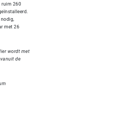
n ruim 260
eïnstalleerd.
 nodig,
ar met 26
Hier wordt met
vanuit de
trum