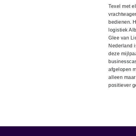
Texel met e
vrachtwage
bedienen. 
logistiek Al
Glee van Li
Nederland is
deze mijlpa
businesscas
afgelopen 
alleen maar
positiever 