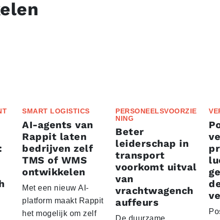
kelen
NT
SMART LOGISTICS
PERSONEELSVOORZIE
VE
NING
AI-agents van
P
Beter
Rappit laten
ve
leiderschap in
:
bedrijven zelf
p
transport
TMS of WMS
lu
voorkomt uitval
ontwikkelen
g
van
h
d
Met een nieuw AI-
vrachtwagench
ve
platform maakt Rappit
auffeurs
Po
het mogelijk om zelf
De duurzame