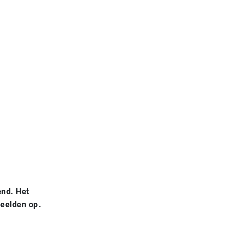
end. Het
 beelden op.