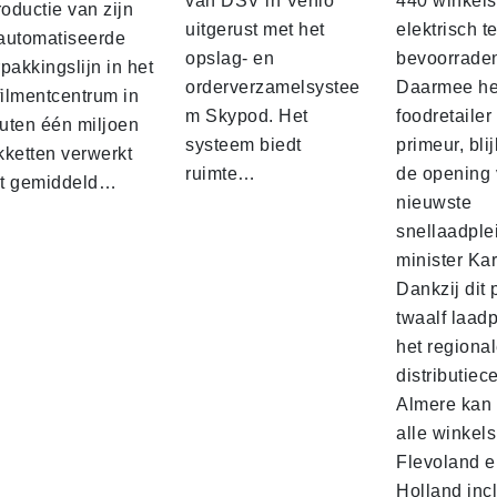
van DSV in Venlo
440 winkels
roductie van zijn
uitgerust met het
elektrisch t
automatiseerde
opslag- en
bevoorrade
pakkingslijn in het
orderverzamelsystee
Daarmee he
filmentcentrum in
m Skypod. Het
foodretailer
uten één miljoen
systeem biedt
primeur, blij
kketten verwerkt
ruimte…
de opening 
t gemiddeld…
nieuwste
snellaadple
minister Ka
Dankzij dit 
twaalf laadp
het regiona
distributiec
Almere kan 
alle winkels
Flevoland e
Holland incl