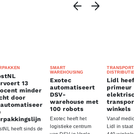
RPAKKEN
SMART
TRANSPORT
WAREHOUSING
DISTRIBUTI
ostNL
Exotec
Lidl heef
rvoert 13
automatiseert
primeur
rocent minder
DSV-
elektris
cht door
warehouse met
transpor
eautomatiseer
100 robots
winkels
e
rpakkingslijn
Exotec heeft het
Vanaf medio
logistieke centrum
Lidl in staa
stNL heeft sinds de