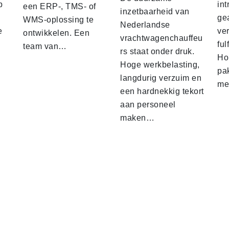
p
int
een ERP-, TMS- of
inzetbaarheid van
ge
WMS-oplossing te
Nederlandse
e
ver
ontwikkelen. Een
vrachtwagenchauffeu
ful
team van…
rs staat onder druk.
Ho
Hoge werkbelasting,
pa
langdurig verzuim en
me
een hardnekkig tekort
aan personeel
maken…