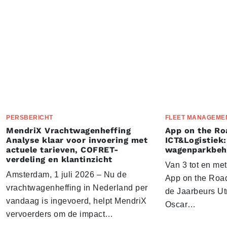
PERSBERICHT
FLEET MANAGEME
MendriX Vrachtwagenheffing
App on the Ro
Analyse klaar voor invoering met
ICT&Logistiek:
actuele tarieven, COFRET-
wagenparkbeh
verdeling en klantinzicht
Van 3 tot en me
Amsterdam, 1 juli 2026 – Nu de
App on the Road
vrachtwagenheffing in Nederland per
de Jaarbeurs Utr
vandaag is ingevoerd, helpt MendriX
Oscar…
vervoerders om de impact…