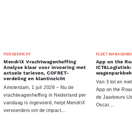
PERSBERICHT
FLEET MANAGEME
MendriX Vrachtwagenheffing
App on the Ro
Analyse klaar voor invoering met
ICT&Logistiek:
actuele tarieven, COFRET-
wagenparkbeh
verdeling en klantinzicht
Van 3 tot en me
Amsterdam, 1 juli 2026 – Nu de
App on the Road
vrachtwagenheffing in Nederland per
de Jaarbeurs Utr
vandaag is ingevoerd, helpt MendriX
Oscar…
vervoerders om de impact…