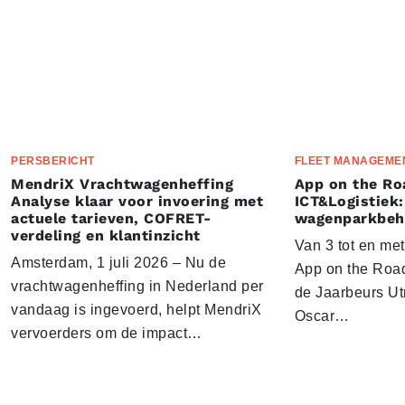
PERSBERICHT
FLEET MANAGEME
MendriX Vrachtwagenheffing
App on the Ro
Analyse klaar voor invoering met
ICT&Logistiek:
actuele tarieven, COFRET-
wagenparkbeh
verdeling en klantinzicht
Van 3 tot en me
Amsterdam, 1 juli 2026 – Nu de
App on the Road
vrachtwagenheffing in Nederland per
de Jaarbeurs Utr
vandaag is ingevoerd, helpt MendriX
Oscar…
vervoerders om de impact…