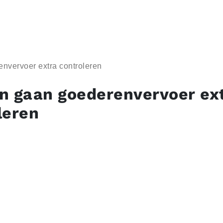
nvervoer extra controleren
n gaan goederenvervoer ex
leren