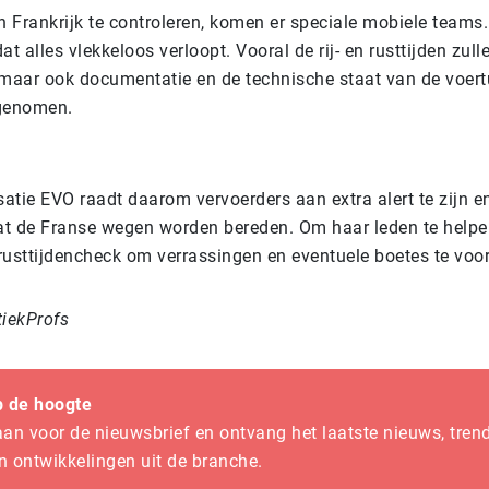
 Frankrijk te controleren, komen er speciale mobiele teams.
at alles vlekkeloos verloopt. Vooral de rij- en rusttijden zul
 maar ook documentatie en de technische staat van de voer
 genomen.
atie EVO raadt daarom vervoerders aan extra alert te zijn e
t de Franse wegen worden bereden. Om haar leden te help
n rusttijdencheck om verrassingen en eventuele boetes te vo
tiekProfs
op de hoogte
aan voor de nieuwsbrief en ontvang het laatste nieuws, trend
n ontwikkelingen uit de branche.