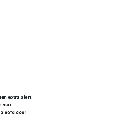
en extra alert
n van
geleefd door