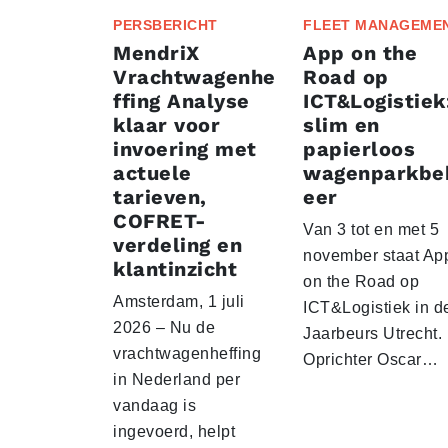
PERSBERICHT
FLEET MANAGEME
MendriX
App on the
Vrachtwagenhe
Road op
ffing Analyse
ICT&Logistiek
klaar voor
slim en
invoering met
papierloos
actuele
wagenparkbe
tarieven,
eer
COFRET-
Van 3 tot en met 5
verdeling en
november staat Ap
klantinzicht
on the Road op
Amsterdam, 1 juli
ICT&Logistiek in d
2026 – Nu de
Jaarbeurs Utrecht.
vrachtwagenheffing
Oprichter Oscar…
in Nederland per
vandaag is
ingevoerd, helpt