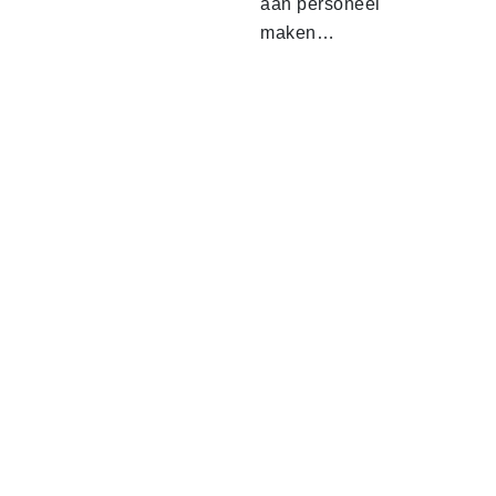
aan personeel
maken…