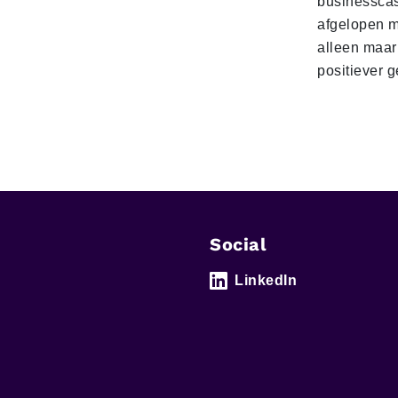
businesscas
afgelopen 
alleen maar
positiever 
Social
LinkedIn