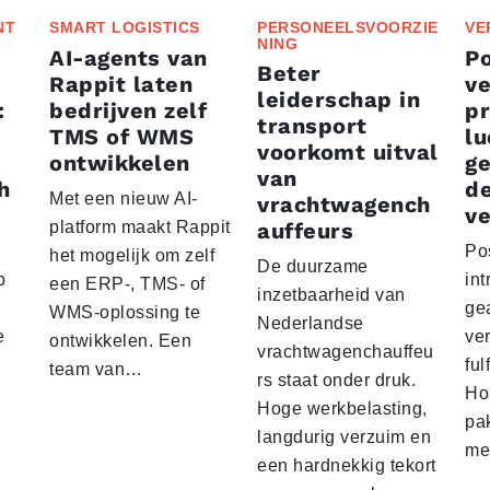
NT
SMART LOGISTICS
PERSONEELSVOORZIE
VE
NING
AI-agents van
P
Beter
Rappit laten
ve
leiderschap in
:
bedrijven zelf
p
transport
TMS of WMS
lu
voorkomt uitval
ontwikkelen
g
van
h
d
Met een nieuw AI-
vrachtwagench
ve
platform maakt Rappit
auffeurs
Po
het mogelijk om zelf
De duurzame
p
int
een ERP-, TMS- of
inzetbaarheid van
ge
WMS-oplossing te
Nederlandse
e
ver
ontwikkelen. Een
vrachtwagenchauffeu
ful
team van…
rs staat onder druk.
Ho
Hoge werkbelasting,
pa
langdurig verzuim en
me
een hardnekkig tekort