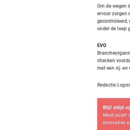
Om de wegen in
ervoor zorgen d
gecontroleerd,
onder de loep
EVO
Brancheorganis
checken voorda
met een rij- e
Redactie Logis
Blijf altijd 
Meld jezelf 
innovaties e