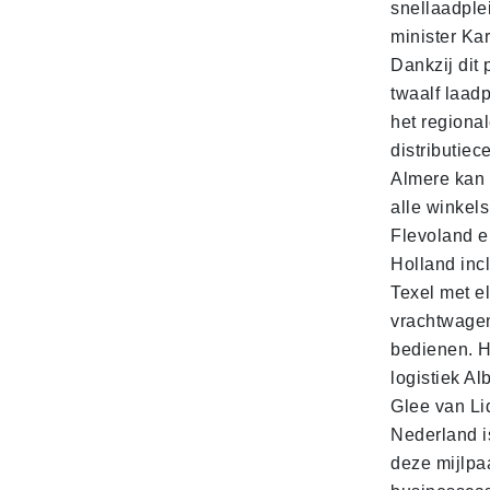
snellaadple
minister Ka
Dankzij dit 
twaalf laadp
het regiona
distributiec
Almere kan 
alle winkels
Flevoland e
Holland incl
Texel met e
vrachtwage
bedienen. 
logistiek Al
Glee van Li
Nederland is
deze mijlpa