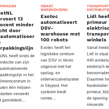
RPAKKEN
SMART
TRANSPORT
WAREHOUSING
DISTRIBUTI
ostNL
Exotec
Lidl heef
rvoert 13
automatiseert
primeur
rocent minder
DSV-
elektris
cht door
warehouse met
transpor
eautomatiseer
100 robots
winkels
e
rpakkingslijn
Exotec heeft het
Vanaf medio
logistieke centrum
Lidl in staa
stNL heeft sinds de
van DSV in Venlo
440 winkels
roductie van zijn
uitgerust met het
elektrisch t
automatiseerde
opslag- en
bevoorrade
pakkingslijn in het
orderverzamelsystee
Daarmee he
filmentcentrum in
m Skypod. Het
foodretailer
uten één miljoen
systeem biedt
primeur, blij
kketten verwerkt
ruimte…
de opening 
t gemiddeld…
nieuwste