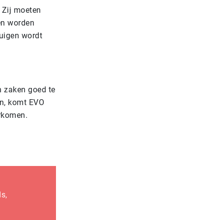
 Zij moeten
len worden
tuigen wordt
n zaken goed te
en, komt EVO
orkomen.
s,