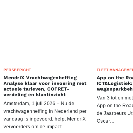
PERSBERICHT
FLEET MANAGEME
MendriX Vrachtwagenheffing
App on the Ro
Analyse klaar voor invoering met
ICT&Logistiek:
actuele tarieven, COFRET-
wagenparkbeh
verdeling en klantinzicht
Van 3 tot en me
Amsterdam, 1 juli 2026 – Nu de
App on the Road
vrachtwagenheffing in Nederland per
de Jaarbeurs Utr
vandaag is ingevoerd, helpt MendriX
Oscar…
vervoerders om de impact…