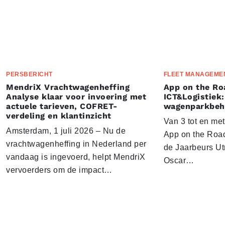
PERSBERICHT
FLEET MANAGEME
MendriX Vrachtwagenheffing
App on the Ro
Analyse klaar voor invoering met
ICT&Logistiek:
actuele tarieven, COFRET-
wagenparkbeh
verdeling en klantinzicht
Van 3 tot en me
Amsterdam, 1 juli 2026 – Nu de
App on the Road
vrachtwagenheffing in Nederland per
de Jaarbeurs Utr
vandaag is ingevoerd, helpt MendriX
Oscar…
vervoerders om de impact…