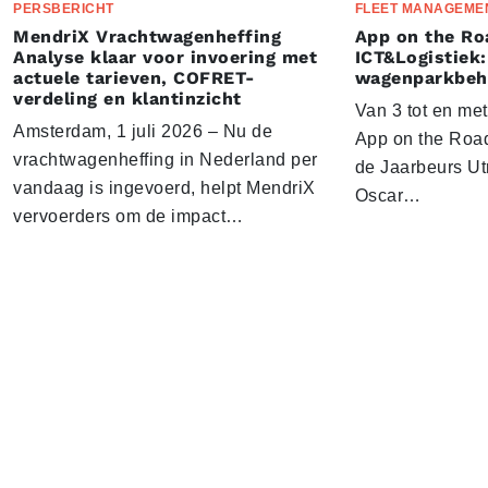
PERSBERICHT
FLEET MANAGEME
MendriX Vrachtwagenheffing
App on the Ro
Analyse klaar voor invoering met
ICT&Logistiek:
actuele tarieven, COFRET-
wagenparkbeh
verdeling en klantinzicht
Van 3 tot en me
Amsterdam, 1 juli 2026 – Nu de
App on the Road
vrachtwagenheffing in Nederland per
de Jaarbeurs Utr
vandaag is ingevoerd, helpt MendriX
Oscar…
vervoerders om de impact…