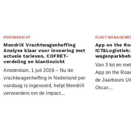
PERSBERICHT
FLEET MANAGEME
MendriX Vrachtwagenheffing
App on the Ro
Analyse klaar voor invoering met
ICT&Logistiek:
actuele tarieven, COFRET-
wagenparkbeh
verdeling en klantinzicht
Van 3 tot en me
Amsterdam, 1 juli 2026 – Nu de
App on the Road
vrachtwagenheffing in Nederland per
de Jaarbeurs Utr
vandaag is ingevoerd, helpt MendriX
Oscar…
vervoerders om de impact…