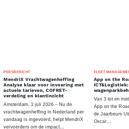
PERSBERICHT
FLEET MANAGEME
MendriX Vrachtwagenheffing
App on the Ro
Analyse klaar voor invoering met
ICT&Logistiek:
actuele tarieven, COFRET-
wagenparkbeh
verdeling en klantinzicht
Van 3 tot en me
Amsterdam, 1 juli 2026 – Nu de
App on the Road
vrachtwagenheffing in Nederland per
de Jaarbeurs Utr
vandaag is ingevoerd, helpt MendriX
Oscar…
vervoerders om de impact…