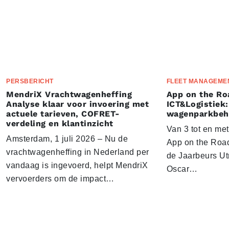
PERSBERICHT
FLEET MANAGEME
MendriX Vrachtwagenheffing
App on the Ro
Analyse klaar voor invoering met
ICT&Logistiek:
actuele tarieven, COFRET-
wagenparkbeh
verdeling en klantinzicht
Van 3 tot en me
Amsterdam, 1 juli 2026 – Nu de
App on the Road
vrachtwagenheffing in Nederland per
de Jaarbeurs Utr
vandaag is ingevoerd, helpt MendriX
Oscar…
vervoerders om de impact…