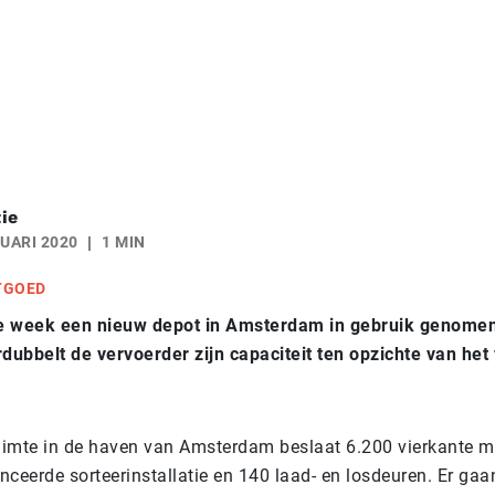
ie
UARI 2020
1 MIN
TGOED
e week een nieuw depot in Amsterdam in gebruik genomen
ubbelt de vervoerder zijn capaciteit ten opzichte van het
ruimte in de haven van Amsterdam beslaat 6.200 vierkante me
nceerde sorteerinstallatie en 140 laad- en losdeuren. Er ga