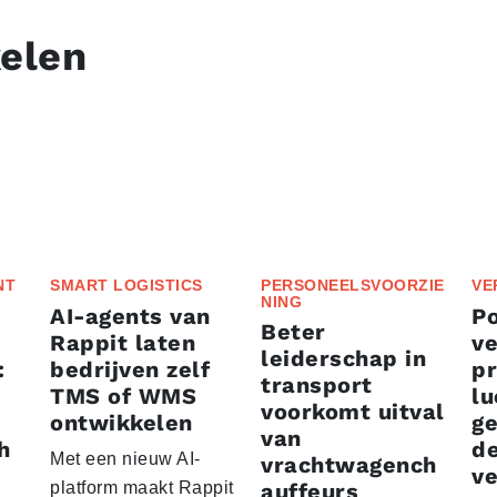
kelen
NT
SMART LOGISTICS
PERSONEELSVOORZIE
VE
NING
AI-agents van
P
Beter
Rappit laten
ve
leiderschap in
:
bedrijven zelf
p
transport
TMS of WMS
lu
voorkomt uitval
ontwikkelen
g
van
h
d
Met een nieuw AI-
vrachtwagench
ve
platform maakt Rappit
auffeurs