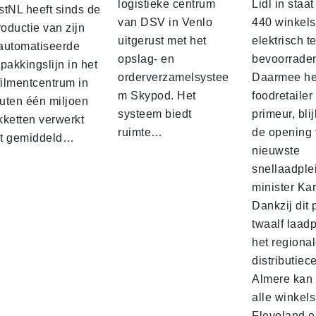
logistieke centrum
Lidl in staa
stNL heeft sinds de
van DSV in Venlo
440 winkels
roductie van zijn
uitgerust met het
elektrisch t
automatiseerde
opslag- en
bevoorrade
pakkingslijn in het
orderverzamelsystee
Daarmee he
filmentcentrum in
m Skypod. Het
foodretailer
uten één miljoen
systeem biedt
primeur, blij
kketten verwerkt
ruimte…
de opening 
t gemiddeld…
nieuwste
snellaadple
minister Ka
Dankzij dit 
twaalf laadp
het regiona
distributiec
Almere kan 
alle winkels
Flevoland e