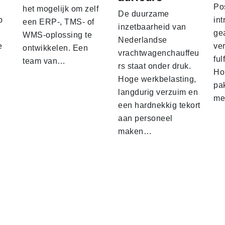
Po
het mogelijk om zelf
De duurzame
p
int
een ERP-, TMS- of
inzetbaarheid van
ge
WMS-oplossing te
Nederlandse
e
ver
ontwikkelen. Een
vrachtwagenchauffeu
ful
team van…
rs staat onder druk.
Ho
Hoge werkbelasting,
pa
langdurig verzuim en
me
een hardnekkig tekort
aan personeel
maken…