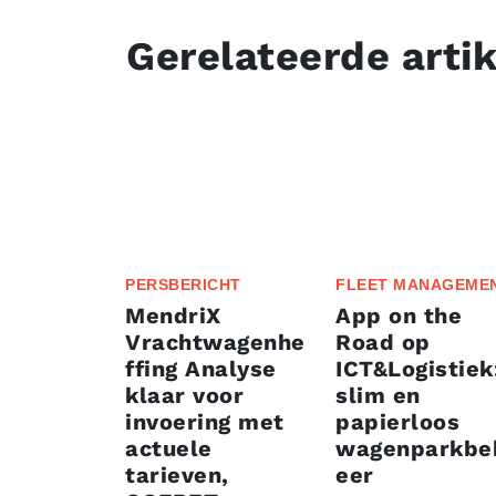
Gerelateerde arti
PERSBERICHT
FLEET MANAGEME
MendriX
App on the
Vrachtwagenhe
Road op
ffing Analyse
ICT&Logistiek
klaar voor
slim en
invoering met
papierloos
actuele
wagenparkbe
tarieven,
eer