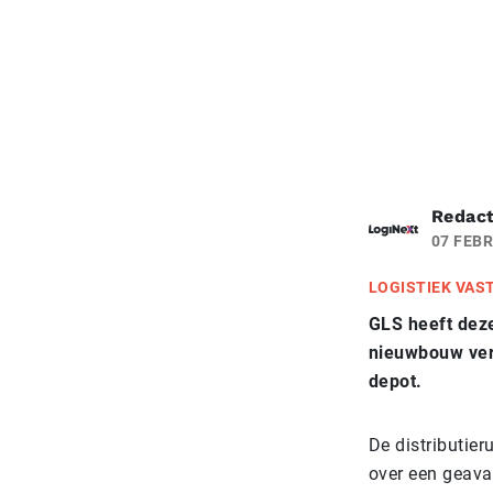
Redact
07 FEBR
LOGISTIEK VAS
GLS heeft dez
nieuwbouw verd
depot.
De distributie
over een geava