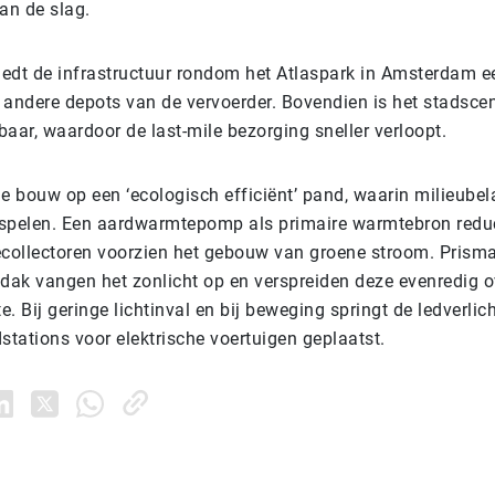
an de slag.
edt de infrastructuur rondom het Atlaspark in Amsterdam e
 andere depots van de vervoerder. Bovendien is het stadscen
aar, waardoor de last-mile bezorging sneller verloopt.
de bouw op een ‘ecologisch efficiënt’ pand, waarin milieube
l spelen. Een aardwarmtepomp als primaire warmtebron redu
ecollectoren voorzien het gebouw van groene stroom. Prism
 dak vangen het zonlicht op en verspreiden deze evenredig o
te. Bij geringe lichtinval en bij beweging springt de ledverlic
adstations voor elektrische voertuigen geplaatst.