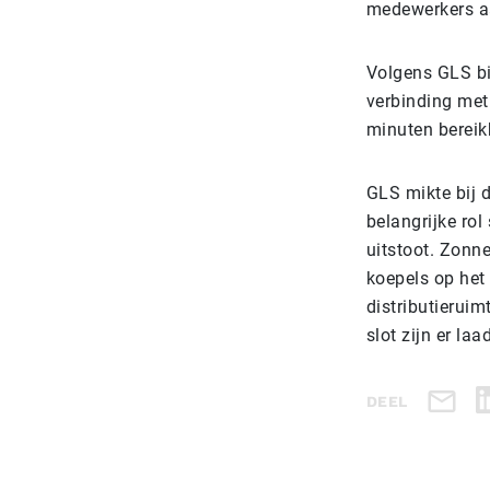
medewerkers a
Volgens GLS bi
verbinding met
minuten bereikb
GLS mikte bij 
belangrijke ro
uitstoot. Zonn
koepels op het
distributieruim
slot zijn er la
DEEL