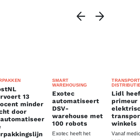
RPAKKEN
SMART
TRANSPORT
WAREHOUSING
DISTRIBUTI
ostNL
Exotec
Lidl heef
rvoert 13
automatiseert
primeur
rocent minder
DSV-
elektris
cht door
warehouse met
transpor
eautomatiseer
100 robots
winkels
e
rpakkingslijn
Exotec heeft het
Vanaf medio