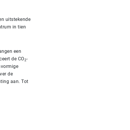
en uitstekende
trum in tien
langen een
ceert de CO
-
2
avormige
ver de
hting aan. Tot