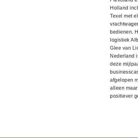
Holland incl
Texel met e
vrachtwage
bedienen. 
logistiek Al
Glee van Li
Nederland is
deze mijlpa
businesscas
afgelopen 
alleen maar
positiever 