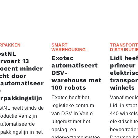
RPAKKEN
SMART
TRANSPORT
WAREHOUSING
DISTRIBUTI
ostNL
Exotec
Lidl heef
rvoert 13
automatiseert
primeur
rocent minder
DSV-
elektris
cht door
warehouse met
transpor
eautomatiseer
100 robots
winkels
e
rpakkingslijn
Exotec heeft het
Vanaf medio
logistieke centrum
Lidl in staa
stNL heeft sinds de
van DSV in Venlo
440 winkels
roductie van zijn
uitgerust met het
elektrisch t
automatiseerde
opslag- en
bevoorrade
pakkingslijn in het
orderverzamelsystee
Daarmee he