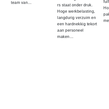
ful
team van…
rs staat onder druk.
Ho
Hoge werkbelasting,
pa
langdurig verzuim en
me
een hardnekkig tekort
aan personeel
maken…