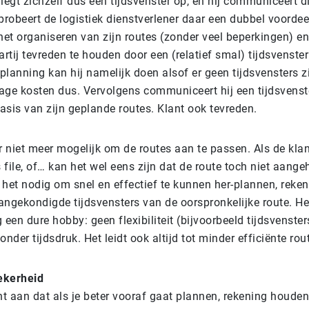
j legt zichzelf dus een tijdsvenster op, en hij communiceert d
probeert de logistiek dienstverlener daar een dubbel voordeel
het organiseren van zijn routes (zonder veel beperkingen) e
tij tevreden te houden door een (relatief smal) tijdsvenster
 planning kan hij namelijk doen alsof er geen tijdsvensters zi
n lage kosten dus. Vervolgens communiceert hij een tijdsvenst
asis van zijn geplande routes. Klant ook tevreden.
r niet meer mogelijk om de routes aan te passen. Als de klan
 is file, of… kan het wel eens zijn dat de route toch niet aan
 het nodig om snel en effectief te kunnen her-plannen, rek
angekondigde tijdsvensters van de oorspronkelijke route. He
en dure hobby: geen flexibiliteit (bijvoorbeeld tijdsvenster
onder tijdsdruk. Het leidt ook altijd tot minder efficiënte rou
ekerheid
t aan dat als je beter vooraf gaat plannen, rekening houde