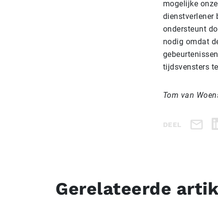
mogelijke onzeke
dienstverlener
ondersteunt doo
nodig omdat de
gebeurtenissen.
tijdsvensters t
Tom van Woen
DEEL
Gerelateerde arti