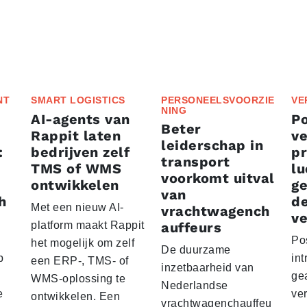
NT
SMART LOGISTICS
PERSONEELSVOORZIE
VE
NING
AI-agents van
P
Beter
Rappit laten
ve
leiderschap in
:
bedrijven zelf
p
transport
TMS of WMS
lu
voorkomt uitval
ontwikkelen
g
van
h
d
Met een nieuw AI-
vrachtwagench
ve
platform maakt Rappit
auffeurs
Po
het mogelijk om zelf
De duurzame
p
int
een ERP-, TMS- of
inzetbaarheid van
ge
WMS-oplossing te
Nederlandse
e
ver
ontwikkelen. Een
vrachtwagenchauffeu