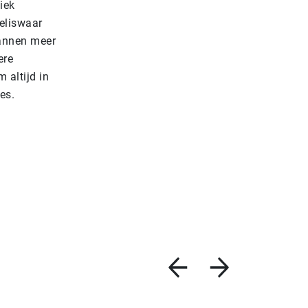
tiek
weliswaar
lannen meer
ere
 altijd in
tes.