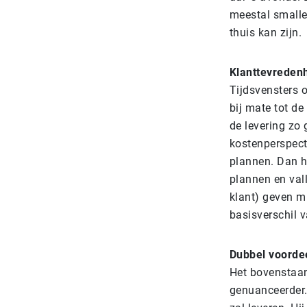
meestal smalle
thuis kan zijn.
Klanttevredenh
Tijdsvensters o
bij mate tot de
de levering zo 
kostenperspecti
plannen. Dan he
plannen en vall
klant) geven mi
basisverschil 
Dubbel voorde
Het bovenstaand
genuanceerder. 