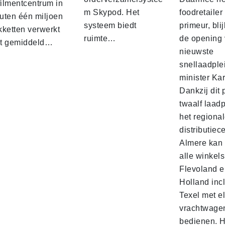
filmentcentrum in
m Skypod. Het
foodretailer
uten één miljoen
systeem biedt
primeur, blij
kketten verwerkt
ruimte…
de opening 
t gemiddeld…
nieuwste
snellaadple
minister Ka
Dankzij dit 
twaalf laadp
het regiona
distributiec
Almere kan 
alle winkels
Flevoland e
Holland incl
Texel met e
vrachtwage
bedienen. 