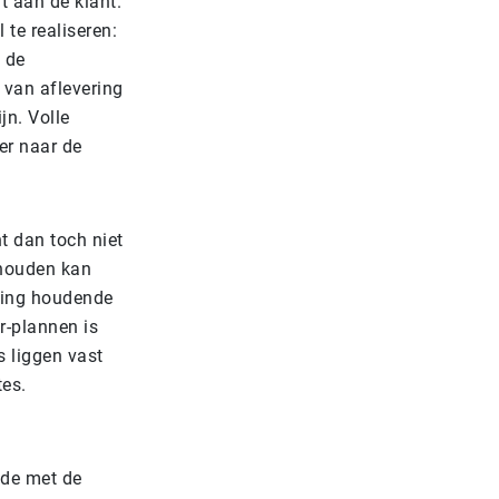
it aan de klant.
 te realiseren:
n de
 van aflevering
jn. Volle
er naar de
t dan toch niet
gehouden kan
ening houdende
r-plannen is
s liggen vast
tes.
nde met de