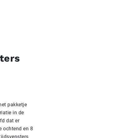
ters
het pakketje
iatie in de
fd dat er
e ochtend en 8
 tijdsvensters