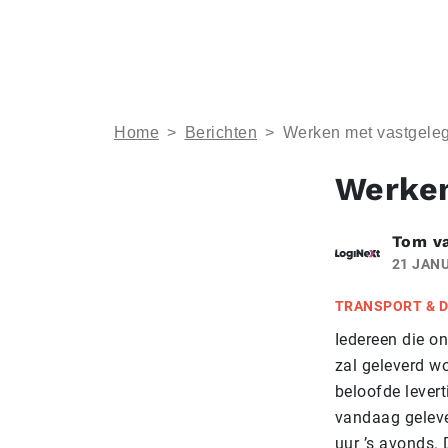
Home
>
Berichten
>
Werken met vastgeleg
Werken
Tom v
21 JANU
TRANSPORT & D
Iedereen die on
zal geleverd wo
beloofde levert
vandaag geleve
uur ’s avonds. 