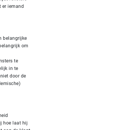
t er iemand
n belangrijke
 belangrijk om
nsters te
ijk in te
 niet door de
ademische)
heid
 hoe laat hij