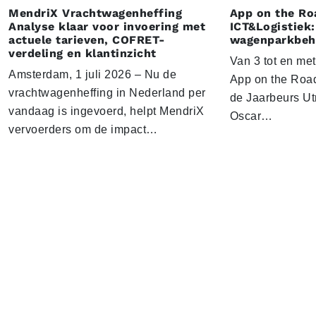
MendriX Vrachtwagenheffing
App on the Ro
Analyse klaar voor invoering met
ICT&Logistiek:
actuele tarieven, COFRET-
wagenparkbeh
verdeling en klantinzicht
Van 3 tot en me
Amsterdam, 1 juli 2026 – Nu de
App on the Road
vrachtwagenheffing in Nederland per
de Jaarbeurs Utr
vandaag is ingevoerd, helpt MendriX
Oscar…
vervoerders om de impact…