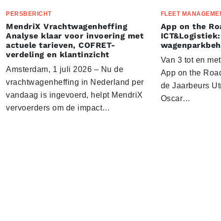
PERSBERICHT
FLEET MANAGEME
MendriX Vrachtwagenheffing
App on the Ro
Analyse klaar voor invoering met
ICT&Logistiek:
actuele tarieven, COFRET-
wagenparkbeh
verdeling en klantinzicht
Van 3 tot en me
Amsterdam, 1 juli 2026 – Nu de
App on the Road
vrachtwagenheffing in Nederland per
de Jaarbeurs Utr
vandaag is ingevoerd, helpt MendriX
Oscar…
vervoerders om de impact…