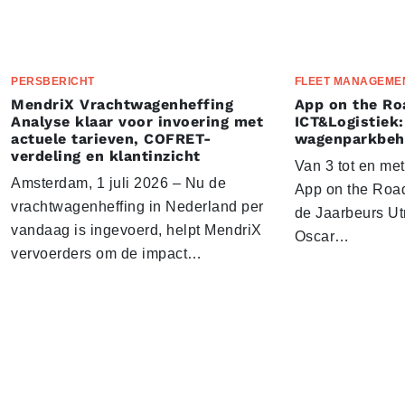
PERSBERICHT
FLEET MANAGEME
MendriX Vrachtwagenheffing
App on the Ro
Analyse klaar voor invoering met
ICT&Logistiek:
actuele tarieven, COFRET-
wagenparkbeh
verdeling en klantinzicht
Van 3 tot en me
Amsterdam, 1 juli 2026 – Nu de
App on the Road
vrachtwagenheffing in Nederland per
de Jaarbeurs Utr
vandaag is ingevoerd, helpt MendriX
Oscar…
vervoerders om de impact…