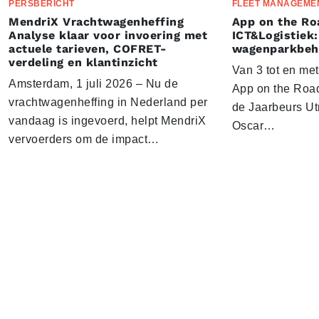
PERSBERICHT
FLEET MANAGEME
MendriX Vrachtwagenheffing
App on the Ro
Analyse klaar voor invoering met
ICT&Logistiek:
actuele tarieven, COFRET-
wagenparkbeh
verdeling en klantinzicht
Van 3 tot en me
Amsterdam, 1 juli 2026 – Nu de
App on the Road
vrachtwagenheffing in Nederland per
de Jaarbeurs Utr
vandaag is ingevoerd, helpt MendriX
Oscar…
vervoerders om de impact…