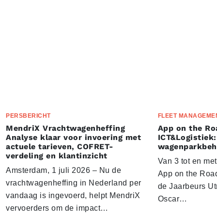
PERSBERICHT
FLEET MANAGEME
MendriX Vrachtwagenheffing
App on the Ro
Analyse klaar voor invoering met
ICT&Logistiek:
actuele tarieven, COFRET-
wagenparkbeh
verdeling en klantinzicht
Van 3 tot en me
Amsterdam, 1 juli 2026 – Nu de
App on the Road
vrachtwagenheffing in Nederland per
de Jaarbeurs Utr
vandaag is ingevoerd, helpt MendriX
Oscar…
vervoerders om de impact…