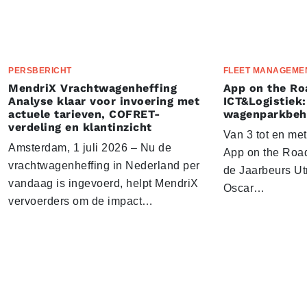
PERSBERICHT
FLEET MANAGEME
MendriX Vrachtwagenheffing
App on the Ro
Analyse klaar voor invoering met
ICT&Logistiek:
actuele tarieven, COFRET-
wagenparkbeh
verdeling en klantinzicht
Van 3 tot en me
Amsterdam, 1 juli 2026 – Nu de
App on the Road
vrachtwagenheffing in Nederland per
de Jaarbeurs Utr
vandaag is ingevoerd, helpt MendriX
Oscar…
vervoerders om de impact…