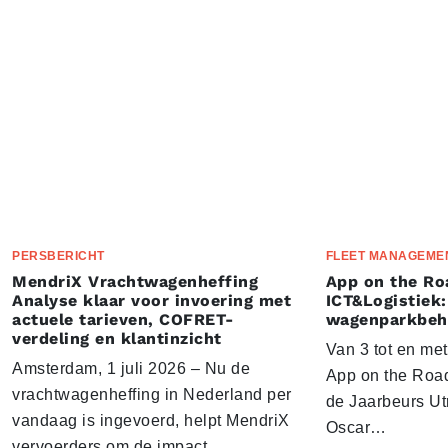
PERSBERICHT
FLEET MANAGEME
MendriX Vrachtwagenheffing
App on the Ro
Analyse klaar voor invoering met
ICT&Logistiek:
actuele tarieven, COFRET-
wagenparkbeh
verdeling en klantinzicht
Van 3 tot en me
Amsterdam, 1 juli 2026 – Nu de
App on the Road
vrachtwagenheffing in Nederland per
de Jaarbeurs Utr
vandaag is ingevoerd, helpt MendriX
Oscar…
vervoerders om de impact…