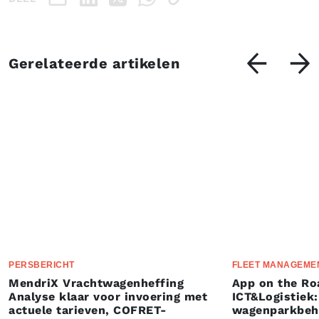
Gerelateerde artikelen
PERSBERICHT
FLEET MANAGEME
MendriX Vrachtwagenheffing
App on the Ro
Analyse klaar voor invoering met
ICT&Logistiek:
actuele tarieven, COFRET-
wagenparkbeh