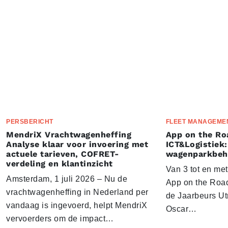
PERSBERICHT
FLEET MANAGEME
MendriX Vrachtwagenheffing
App on the Ro
Analyse klaar voor invoering met
ICT&Logistiek:
actuele tarieven, COFRET-
wagenparkbeh
verdeling en klantinzicht
Van 3 tot en me
Amsterdam, 1 juli 2026 – Nu de
App on the Road
vrachtwagenheffing in Nederland per
de Jaarbeurs Utr
vandaag is ingevoerd, helpt MendriX
Oscar…
vervoerders om de impact…