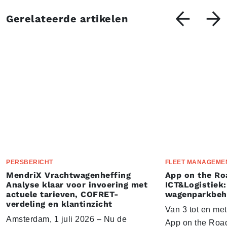
Gerelateerde artikelen
PERSBERICHT
FLEET MANAGEME
MendriX Vrachtwagenheffing
App on the Ro
Analyse klaar voor invoering met
ICT&Logistiek:
actuele tarieven, COFRET-
wagenparkbeh
verdeling en klantinzicht
Van 3 tot en me
Amsterdam, 1 juli 2026 – Nu de
App on the Road