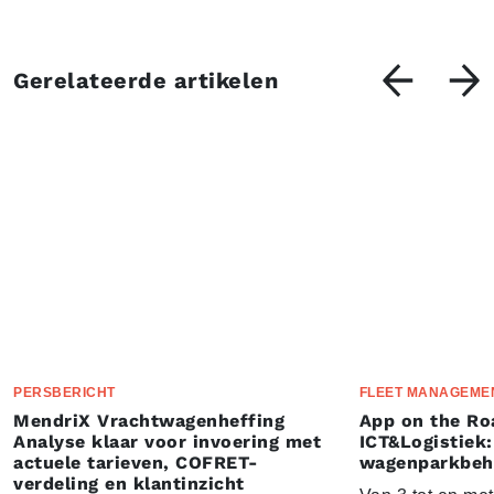
Gerelateerde artikelen
PERSBERICHT
FLEET MANAGEME
MendriX Vrachtwagenheffing
App on the Ro
Analyse klaar voor invoering met
ICT&Logistiek:
actuele tarieven, COFRET-
wagenparkbeh
verdeling en klantinzicht