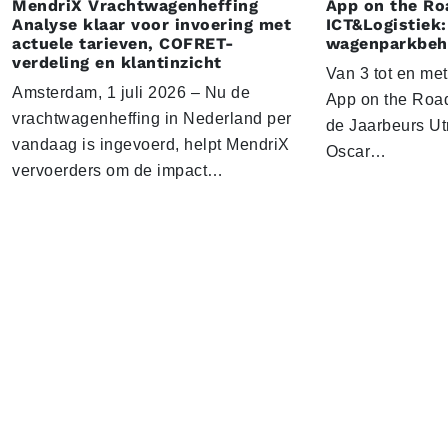
MendriX Vrachtwagenheffing
App on the Ro
Analyse klaar voor invoering met
ICT&Logistiek:
actuele tarieven, COFRET-
wagenparkbeh
verdeling en klantinzicht
Van 3 tot en me
Amsterdam, 1 juli 2026 – Nu de
App on the Road
vrachtwagenheffing in Nederland per
de Jaarbeurs Utr
vandaag is ingevoerd, helpt MendriX
Oscar…
vervoerders om de impact…