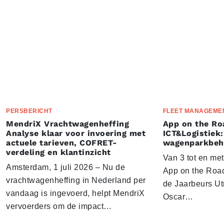
PERSBERICHT
FLEET MANAGEME
MendriX Vrachtwagenheffing
App on the Ro
Analyse klaar voor invoering met
ICT&Logistiek:
actuele tarieven, COFRET-
wagenparkbeh
verdeling en klantinzicht
Van 3 tot en me
Amsterdam, 1 juli 2026 – Nu de
App on the Road
vrachtwagenheffing in Nederland per
de Jaarbeurs Utr
vandaag is ingevoerd, helpt MendriX
Oscar…
vervoerders om de impact…