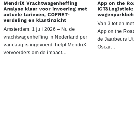
MendriX Vrachtwagenheffing
App on the Ro
Analyse klaar voor invoering met
ICT&Logistiek:
actuele tarieven, COFRET-
wagenparkbeh
verdeling en klantinzicht
Van 3 tot en me
Amsterdam, 1 juli 2026 – Nu de
App on the Road
vrachtwagenheffing in Nederland per
de Jaarbeurs Utr
vandaag is ingevoerd, helpt MendriX
Oscar…
vervoerders om de impact…