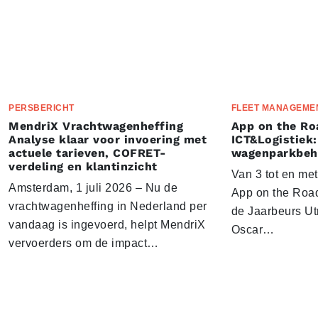
PERSBERICHT
FLEET MANAGEME
MendriX Vrachtwagenheffing
App on the Ro
Analyse klaar voor invoering met
ICT&Logistiek:
actuele tarieven, COFRET-
wagenparkbeh
verdeling en klantinzicht
Van 3 tot en me
Amsterdam, 1 juli 2026 – Nu de
App on the Road
vrachtwagenheffing in Nederland per
de Jaarbeurs Utr
vandaag is ingevoerd, helpt MendriX
Oscar…
vervoerders om de impact…