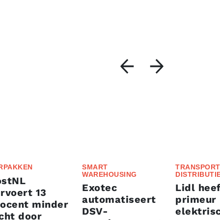
RPAKKEN
SMART
TRANSPORT
WAREHOUSING
DISTRIBUTI
ostNL
Exotec
Lidl heef
rvoert 13
automatiseert
primeur
rocent minder
DSV-
elektris
cht door