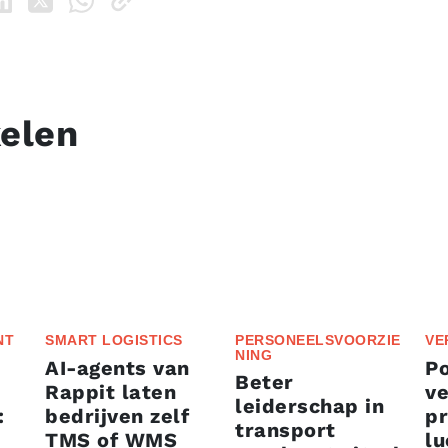
kelen
NT
SMART LOGISTICS
PERSONEELSVOORZIE
VE
NING
AI-agents van
P
Beter
Rappit laten
ve
leiderschap in
:
bedrijven zelf
p
transport
TMS of WMS
lu