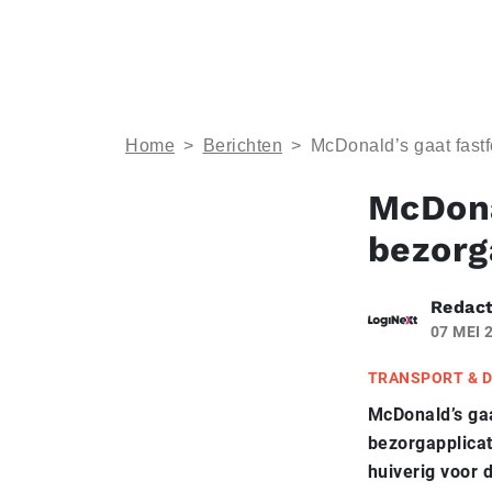
Home
>
Berichten
>
McDonald’s gaat fast
McDona
bezor
Redact
07 MEI 
TRANSPORT & D
McDonald’s gaa
bezorgapplicat
huiverig voor 