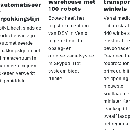
warehouse met
transpor
eautomatiseer
100 robots
winkels
e
rpakkingslijn
Exotec heeft het
Vanaf medio
logistieke centrum
Lidl in staa
stNL heeft sinds de
van DSV in Venlo
440 winkels
roductie van zijn
uitgerust met het
elektrisch t
automatiseerde
opslag- en
bevoorrade
pakkingslijn in het
orderverzamelsystee
Daarmee he
filmentcentrum in
m Skypod. Het
foodretailer
uten één miljoen
systeem biedt
primeur, blij
kketten verwerkt
ruimte…
de opening 
t gemiddeld…
nieuwste
snellaadple
minister Ka
Dankzij dit 
twaalf laadp
het regiona