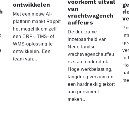
voorkomt uitval
ontwikkelen
g
van
h
d
Met een nieuw AI-
vrachtwagench
ve
platform maakt Rappit
auffeurs
Po
het mogelijk om zelf
De duurzame
p
int
een ERP-, TMS- of
inzetbaarheid van
ge
WMS-oplossing te
Nederlandse
e
ver
ontwikkelen. Een
vrachtwagenchauffeu
ful
team van…
rs staat onder druk.
Ho
Hoge werkbelasting,
pa
langdurig verzuim en
me
een hardnekkig tekort
aan personeel
maken…