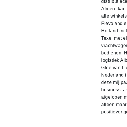
distributiec
Almere kan 
alle winkels
Flevoland e
Holland incl
Texel met e
vrachtwage
bedienen. 
logistiek Al
Glee van Li
Nederland is
deze mijlpa
businesscas
afgelopen 
alleen maar
positiever 