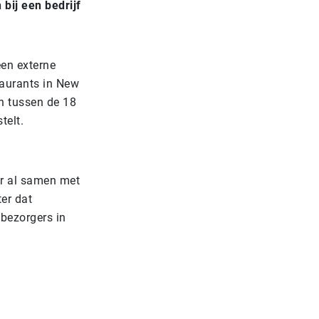
bij een bedrijf
een externe
staurants in New
n tussen de 18
telt.
er al samen met
ter dat
 bezorgers in