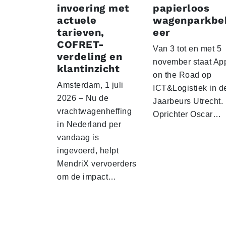
invoering met
papierloos
actuele
wagenparkbe
tarieven,
eer
COFRET-
Van 3 tot en met 5
verdeling en
november staat Ap
klantinzicht
on the Road op
Amsterdam, 1 juli
ICT&Logistiek in d
2026 – Nu de
Jaarbeurs Utrecht.
vrachtwagenheffing
Oprichter Oscar…
in Nederland per
vandaag is
ingevoerd, helpt
MendriX vervoerders
om de impact…