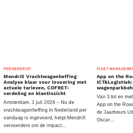
PERSBERICHT
FLEET MANAGEME
MendriX Vrachtwagenheffing
App on the Ro
Analyse klaar voor invoering met
ICT&Logistiek:
actuele tarieven, COFRET-
wagenparkbeh
verdeling en klantinzicht
Van 3 tot en me
Amsterdam, 1 juli 2026 – Nu de
App on the Road
vrachtwagenheffing in Nederland per
de Jaarbeurs Utr
vandaag is ingevoerd, helpt MendriX
Oscar…
vervoerders om de impact…