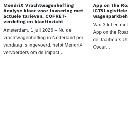
MendriX Vrachtwagenheffing
App on the Ro
Analyse klaar voor invoering met
ICT&Logistiek:
actuele tarieven, COFRET-
wagenparkbeh
verdeling en klantinzicht
Van 3 tot en me
Amsterdam, 1 juli 2026 – Nu de
App on the Road
vrachtwagenheffing in Nederland per
de Jaarbeurs Utr
vandaag is ingevoerd, helpt MendriX
Oscar…
vervoerders om de impact…