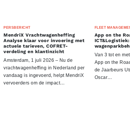
PERSBERICHT
FLEET MANAGEME
MendriX Vrachtwagenheffing
App on the Ro
Analyse klaar voor invoering met
ICT&Logistiek:
actuele tarieven, COFRET-
wagenparkbeh
verdeling en klantinzicht
Van 3 tot en me
Amsterdam, 1 juli 2026 – Nu de
App on the Road
vrachtwagenheffing in Nederland per
de Jaarbeurs Utr
vandaag is ingevoerd, helpt MendriX
Oscar…
vervoerders om de impact…