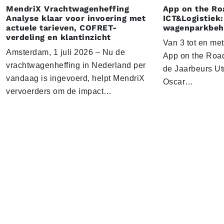
MendriX Vrachtwagenheffing
App on the Ro
Analyse klaar voor invoering met
ICT&Logistiek:
actuele tarieven, COFRET-
wagenparkbeh
verdeling en klantinzicht
Van 3 tot en me
Amsterdam, 1 juli 2026 – Nu de
App on the Road
vrachtwagenheffing in Nederland per
de Jaarbeurs Utr
vandaag is ingevoerd, helpt MendriX
Oscar…
vervoerders om de impact…