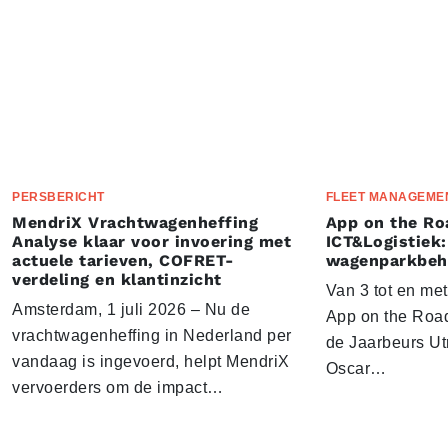
PERSBERICHT
FLEET MANAGEME
MendriX Vrachtwagenheffing
App on the Ro
Analyse klaar voor invoering met
ICT&Logistiek:
actuele tarieven, COFRET-
wagenparkbeh
verdeling en klantinzicht
Van 3 tot en me
Amsterdam, 1 juli 2026 – Nu de
App on the Road
vrachtwagenheffing in Nederland per
de Jaarbeurs Utr
vandaag is ingevoerd, helpt MendriX
Oscar…
vervoerders om de impact…