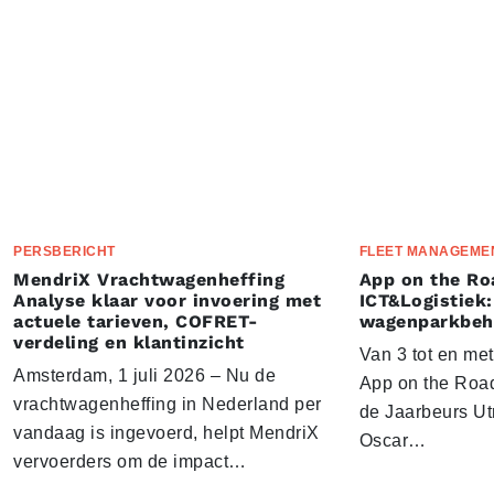
PERSBERICHT
FLEET MANAGEME
MendriX Vrachtwagenheffing
App on the Ro
Analyse klaar voor invoering met
ICT&Logistiek:
actuele tarieven, COFRET-
wagenparkbeh
verdeling en klantinzicht
Van 3 tot en me
Amsterdam, 1 juli 2026 – Nu de
App on the Road
vrachtwagenheffing in Nederland per
de Jaarbeurs Utr
vandaag is ingevoerd, helpt MendriX
Oscar…
vervoerders om de impact…