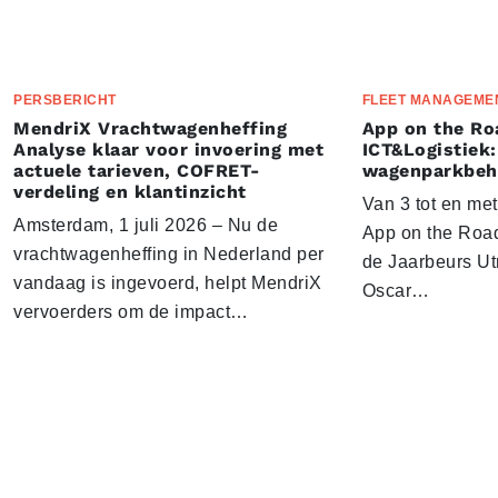
PERSBERICHT
FLEET MANAGEME
MendriX Vrachtwagenheffing
App on the Ro
Analyse klaar voor invoering met
ICT&Logistiek:
actuele tarieven, COFRET-
wagenparkbeh
verdeling en klantinzicht
Van 3 tot en me
Amsterdam, 1 juli 2026 – Nu de
App on the Road
vrachtwagenheffing in Nederland per
de Jaarbeurs Utr
vandaag is ingevoerd, helpt MendriX
Oscar…
vervoerders om de impact…