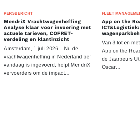
PERSBERICHT
FLEET MANAGEME
MendriX Vrachtwagenheffing
App on the Ro
Analyse klaar voor invoering met
ICT&Logistiek:
actuele tarieven, COFRET-
wagenparkbeh
verdeling en klantinzicht
Van 3 tot en me
Amsterdam, 1 juli 2026 – Nu de
App on the Road
vrachtwagenheffing in Nederland per
de Jaarbeurs Utr
vandaag is ingevoerd, helpt MendriX
Oscar…
vervoerders om de impact…