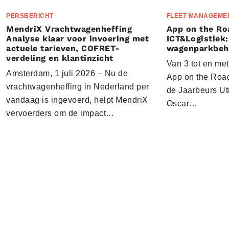
PERSBERICHT
FLEET MANAGEME
MendriX Vrachtwagenheffing
App on the Ro
Analyse klaar voor invoering met
ICT&Logistiek:
actuele tarieven, COFRET-
wagenparkbeh
verdeling en klantinzicht
Van 3 tot en me
Amsterdam, 1 juli 2026 – Nu de
App on the Road
vrachtwagenheffing in Nederland per
de Jaarbeurs Utr
vandaag is ingevoerd, helpt MendriX
Oscar…
vervoerders om de impact…