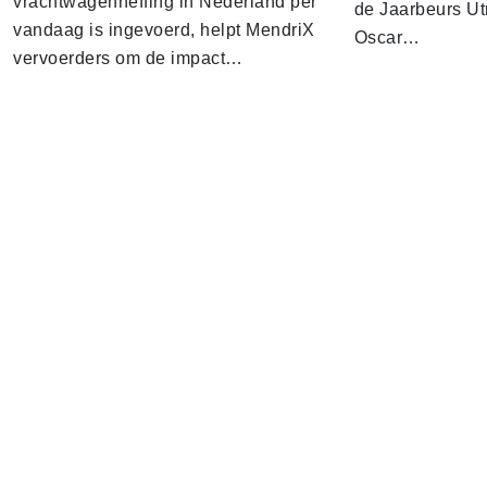
vrachtwagenheffing in Nederland per
de Jaarbeurs Utr
vandaag is ingevoerd, helpt MendriX
Oscar…
vervoerders om de impact…