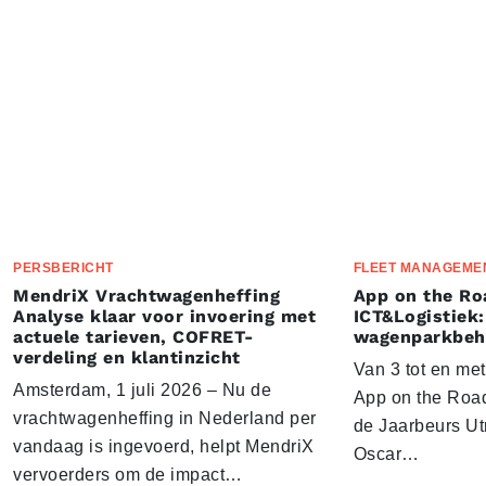
PERSBERICHT
FLEET MANAGEME
MendriX Vrachtwagenheffing
App on the Ro
Analyse klaar voor invoering met
ICT&Logistiek:
actuele tarieven, COFRET-
wagenparkbeh
verdeling en klantinzicht
Van 3 tot en me
Amsterdam, 1 juli 2026 – Nu de
App on the Road
vrachtwagenheffing in Nederland per
de Jaarbeurs Utr
vandaag is ingevoerd, helpt MendriX
Oscar…
vervoerders om de impact…