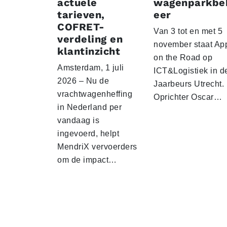
actuele
wagenparkbe
tarieven,
eer
COFRET-
Van 3 tot en met 5
verdeling en
november staat Ap
klantinzicht
on the Road op
Amsterdam, 1 juli
ICT&Logistiek in d
2026 – Nu de
Jaarbeurs Utrecht.
vrachtwagenheffing
Oprichter Oscar…
in Nederland per
vandaag is
ingevoerd, helpt
MendriX vervoerders
om de impact…