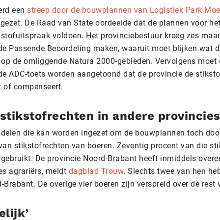
erd een
streep door de bouwplannen van Logistiek Park Moe
gezet. De Raad van State oordeelde dat de plannen voor het
ikstofuitspraak voldoen. Het provinciebestuur kreeg zes maa
e Passende Beoordeling maken, waaruit moet blijken wat d
jn op de omliggende Natura 2000-gebieden. Vervolgens moet 
 ADC-toets worden aangetoond dat de provincie de stiksto
t of compenseert.
stikstofrechten in andere provincie
delen die kan worden ingezet om de bouwplannen toch door
van stikstofrechten van boeren. Zeventig procent van die st
gebruikt. De provincie Noord-Brabant heeft inmiddels over
es agrariërs, meldt
dagblad Trouw
. Slechts twee van hen he
d-Brabant. De overige vier boeren zijn verspreid over de rest
lijk’