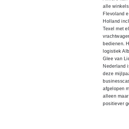
alle winkels
Flevoland e
Holland incl
Texel met e
vrachtwage
bedienen. 
logistiek Al
Glee van Li
Nederland is
deze mijlpa
businesscas
afgelopen 
alleen maar
positiever 