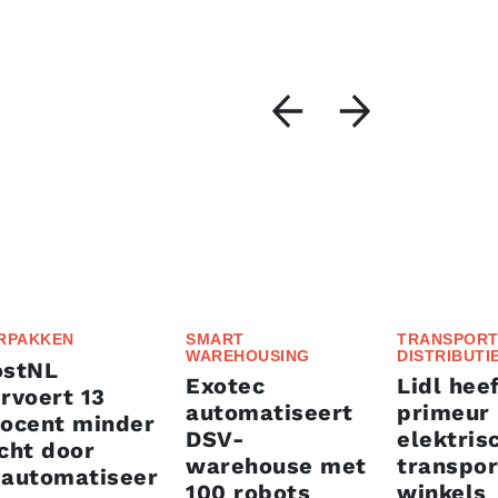
RPAKKEN
SMART
TRANSPORT
WAREHOUSING
DISTRIBUTI
ostNL
Exotec
Lidl heef
rvoert 13
automatiseert
primeur
rocent minder
DSV-
elektris
cht door
warehouse met
transpor
eautomatiseer
100 robots
winkels