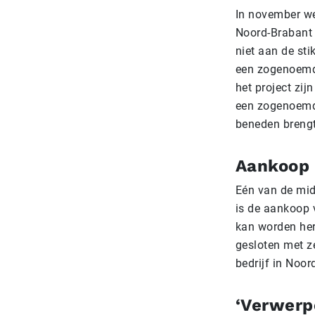
In november w
Noord-Brabant 
niet aan de st
een zogenoemd
het project zi
een zogenoemde
beneden breng
Aankoop 
Eén van de mid
is de aankoop 
kan worden her
gesloten met z
bedrijf in Noor
‘Verwerpe