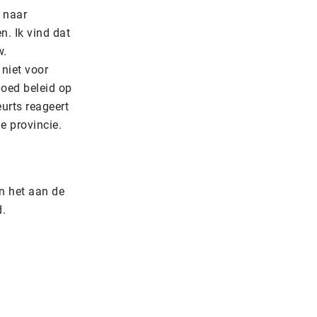
n naar
n. Ik vind dat
w.
 niet voor
goed beleid op
urts reageert
de provincie.
n het aan de
d.