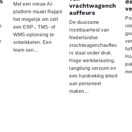
h
d
Met een nieuw AI-
vrachtwagench
ve
platform maakt Rappit
auffeurs
Po
het mogelijk om zelf
De duurzame
p
int
een ERP-, TMS- of
inzetbaarheid van
ge
WMS-oplossing te
Nederlandse
e
ver
ontwikkelen. Een
vrachtwagenchauffeu
ful
team van…
rs staat onder druk.
Ho
Hoge werkbelasting,
pa
langdurig verzuim en
me
een hardnekkig tekort
aan personeel
maken…