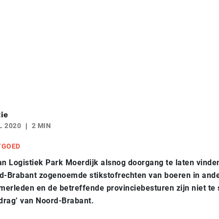
ie
L 2020
2 MIN
TGOED
 Logistiek Park Moerdijk alsnog doorgang te laten vinden
d-Brabant zogenoemde stikstofrechten van boeren in ande
erleden en de betreffende provinciebesturen zijn niet te
drag’ van Noord-Brabant.