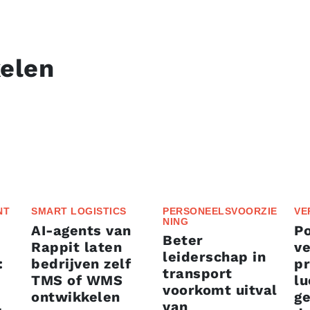
kelen
NT
SMART LOGISTICS
PERSONEELSVOORZIE
VE
NING
AI-agents van
P
Beter
Rappit laten
ve
leiderschap in
:
bedrijven zelf
p
transport
TMS of WMS
lu
voorkomt uitval
ontwikkelen
g
van