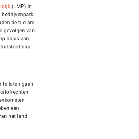
rdijk
(LMP) in
 bedrijvenpark
nden de tijd om
e gevolgen van
op basis van
fuitstoot naar
s
 te laten gaan
ikstofrechten
eenkomsten
bben een
 van het land.