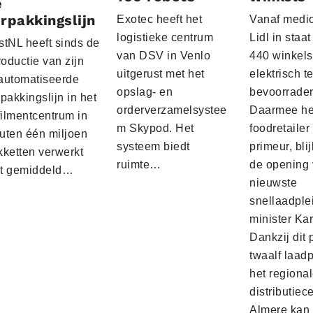
e
rpakkingslijn
Exotec heeft het
Vanaf medio
logistieke centrum
Lidl in staa
stNL heeft sinds de
van DSV in Venlo
440 winkels
roductie van zijn
uitgerust met het
elektrisch t
automatiseerde
opslag- en
bevoorrade
pakkingslijn in het
orderverzamelsystee
Daarmee he
filmentcentrum in
m Skypod. Het
foodretailer
uten één miljoen
systeem biedt
primeur, blij
kketten verwerkt
ruimte…
de opening 
t gemiddeld…
nieuwste
snellaadple
minister Ka
Dankzij dit 
twaalf laadp
het regiona
distributiec
Almere kan 