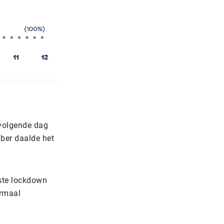
 volgende dag
mber daalde het
rste lockdown
ormaal