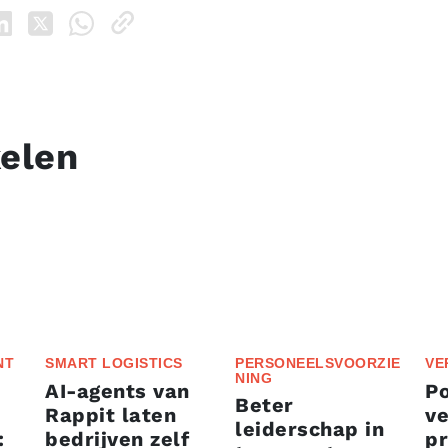
kelen
NT
SMART LOGISTICS
PERSONEELSVOORZIE
VE
NING
AI-agents van
P
Beter
Rappit laten
ve
leiderschap in
:
bedrijven zelf
p