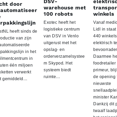
DSV-
elektris
cht door
warehouse met
transpor
eautomatiseer
100 robots
winkels
e
rpakkingslijn
Exotec heeft het
Vanaf medio
logistieke centrum
Lidl in staa
stNL heeft sinds de
van DSV in Venlo
440 winkels
roductie van zijn
uitgerust met het
elektrisch t
automatiseerde
opslag- en
bevoorrade
pakkingslijn in het
orderverzamelsystee
Daarmee he
filmentcentrum in
m Skypod. Het
foodretailer
uten één miljoen
systeem biedt
primeur, blij
kketten verwerkt
ruimte…
de opening 
t gemiddeld…
nieuwste
snellaadple
minister Ka
Dankzij dit 
twaalf laadp