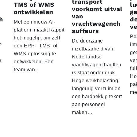
transport
TMS of WMS
lu
voorkomt uitval
ontwikkelen
g
van
h
d
Met een nieuw AI-
vrachtwagench
ve
platform maakt Rappit
auffeurs
Po
het mogelijk om zelf
De duurzame
p
int
een ERP-, TMS- of
inzetbaarheid van
ge
WMS-oplossing te
Nederlandse
e
ver
ontwikkelen. Een
vrachtwagenchauffeu
ful
team van…
rs staat onder druk.
Ho
Hoge werkbelasting,
pa
langdurig verzuim en
me
een hardnekkig tekort
aan personeel
maken…