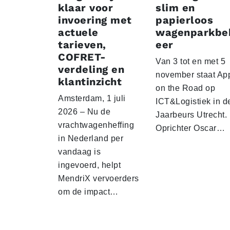
klaar voor
slim en
invoering met
papierloos
actuele
wagenparkbe
tarieven,
eer
COFRET-
Van 3 tot en met 5
verdeling en
november staat Ap
klantinzicht
on the Road op
Amsterdam, 1 juli
ICT&Logistiek in d
2026 – Nu de
Jaarbeurs Utrecht.
vrachtwagenheffing
Oprichter Oscar…
in Nederland per
vandaag is
ingevoerd, helpt
MendriX vervoerders
om de impact…