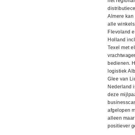
het regiona
distributiec
Almere kan 
alle winkels
Flevoland e
Holland incl
Texel met e
vrachtwage
bedienen. 
logistiek Al
Glee van Li
Nederland is
deze mijlpa
businesscas
afgelopen 
alleen maar
positiever 