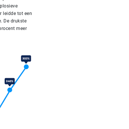
plosieve
r leidde tot een
. De drukste
procent meer