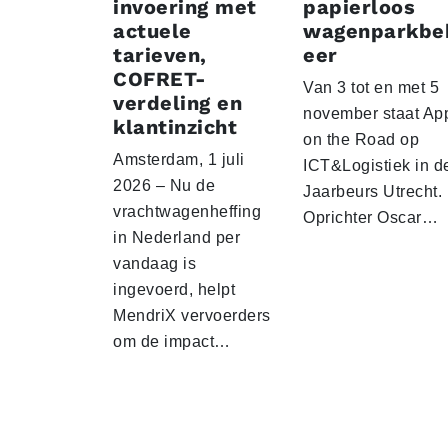
invoering met
papierloos
actuele
wagenparkbe
tarieven,
eer
COFRET-
Van 3 tot en met 5
verdeling en
november staat Ap
klantinzicht
on the Road op
Amsterdam, 1 juli
ICT&Logistiek in d
2026 – Nu de
Jaarbeurs Utrecht.
vrachtwagenheffing
Oprichter Oscar…
in Nederland per
vandaag is
ingevoerd, helpt
MendriX vervoerders
om de impact…