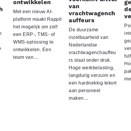
ontwikkelen
g
van
h
d
Met een nieuw AI-
vrachtwagench
ve
platform maakt Rappit
auffeurs
Po
het mogelijk om zelf
De duurzame
p
int
een ERP-, TMS- of
inzetbaarheid van
ge
WMS-oplossing te
Nederlandse
e
ver
ontwikkelen. Een
vrachtwagenchauffeu
ful
team van…
rs staat onder druk.
Ho
Hoge werkbelasting,
pa
langdurig verzuim en
me
een hardnekkig tekort
aan personeel
maken…