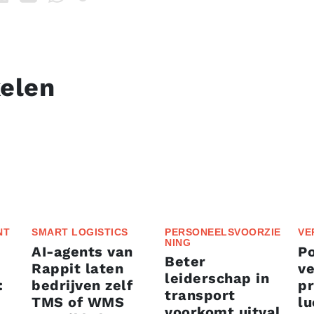
kelen
NT
SMART LOGISTICS
PERSONEELSVOORZIE
VE
NING
AI-agents van
P
Beter
Rappit laten
ve
leiderschap in
:
bedrijven zelf
p
transport
TMS of WMS
lu
voorkomt uitval