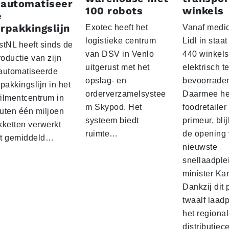
eautomatiseer
100 robots
winkels
e
rpakkingslijn
Exotec heeft het
Vanaf medio
logistieke centrum
Lidl in staa
stNL heeft sinds de
van DSV in Venlo
440 winkels
roductie van zijn
uitgerust met het
elektrisch t
automatiseerde
opslag- en
bevoorrade
pakkingslijn in het
orderverzamelsystee
Daarmee he
filmentcentrum in
m Skypod. Het
foodretailer
uten één miljoen
systeem biedt
primeur, blij
kketten verwerkt
ruimte…
de opening 
t gemiddeld…
nieuwste
snellaadple
minister Ka
Dankzij dit 
twaalf laadp
het regiona
distributiec