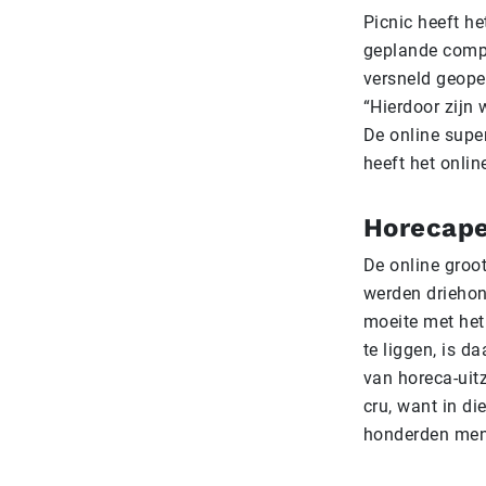
Picnic heeft he
geplande compl
versneld geopen
“Hierdoor zijn 
De online supe
heeft het onli
Horecape
De online groo
werden drieho
moeite met het
te liggen, is 
van horeca-uit
cru, want in d
honderden men