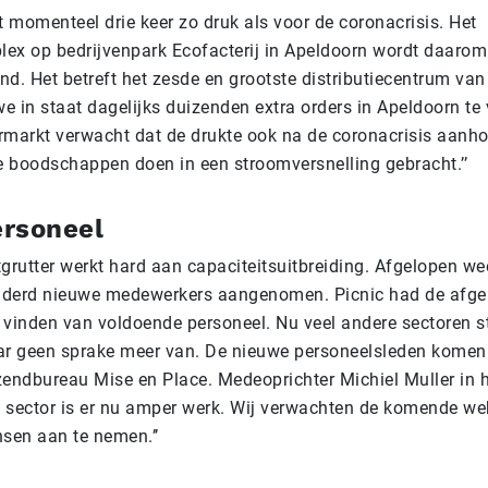
t momenteel drie keer zo druk als voor de coronacrisis. Het
ex op bedrijvenpark Ecofacterij in Apeldoorn wordt daarom
d. Het betreft het zesde en grootste distributiecentrum van
we in staat dagelijks duizenden extra orders in Apeldoorn te
rmarkt verwacht dat de drukte ook na de coronacrisis aanh
ne boodschappen doen in een stroomversnelling gebracht.’’
rsoneel
tgrutter werkt hard aan capaciteitsuitbreiding. Afgelopen we
nderd nieuwe medewerkers aangenomen. Picnic had de afge
 vinden van voldoende personeel. Nu veel andere sectoren st
daar geen sprake meer van. De nieuwe personeelsleden kome
zendbureau Mise en Place. Medeoprichter Michiel Muller in h
ie sector is er nu amper werk. Wij verwachten de komende w
sen aan te nemen.’’