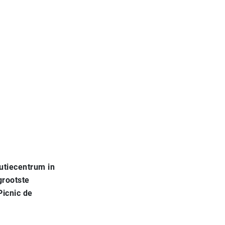
butiecentrum in
grootste
Picnic de
.