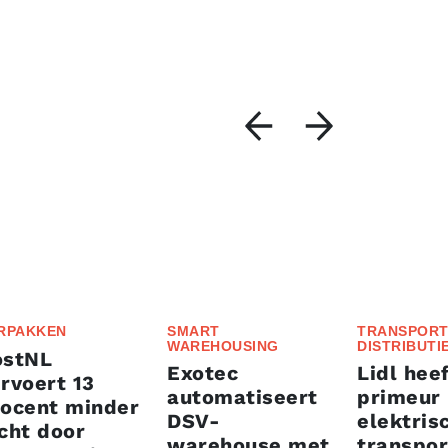
RPAKKEN
SMART
TRANSPORT
WAREHOUSING
DISTRIBUTI
ostNL
Exotec
Lidl heef
rvoert 13
automatiseert
primeur
rocent minder
DSV-
elektris
cht door
warehouse met
transpor