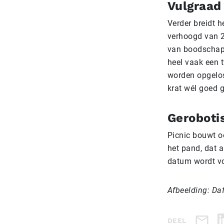
Vulgraad
Verder breidt h
verhoogd van 2
van boodschapp
heel vaak een t
worden opgelos
krat wél goed g
Geroboti
Picnic bouwt o
het pand, dat 
datum wordt vo
Afbeelding: Da
DEEL