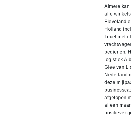
Almere kan 
alle winkels
Flevoland e
Holland incl
Texel met e
vrachtwage
bedienen. 
logistiek Al
Glee van Li
Nederland is
deze mijlpa
businesscas
afgelopen 
alleen maar
positiever 