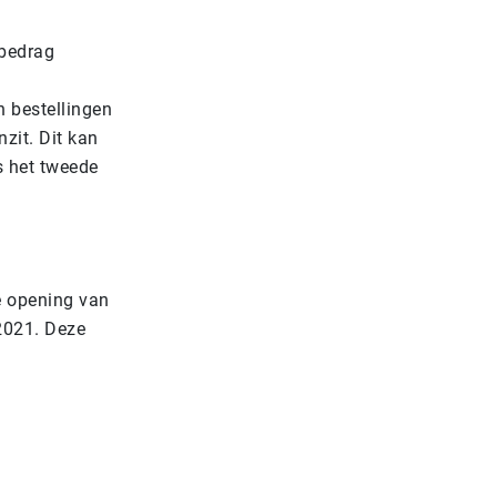
lbedrag
n bestellingen
zit. Dit kan
s het tweede
e opening van
 2021. Deze