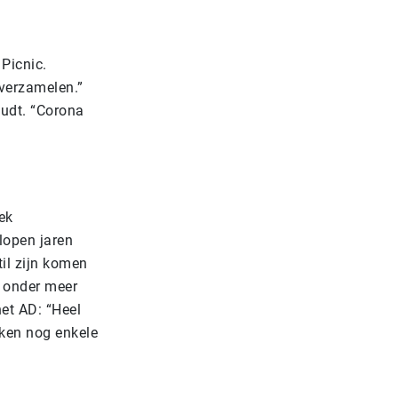
 Picnic.
 verzamelen.”
oudt. “Corona
ek
lopen jaren
il zijn komen
n onder meer
et AD: “Heel
eken nog enkele