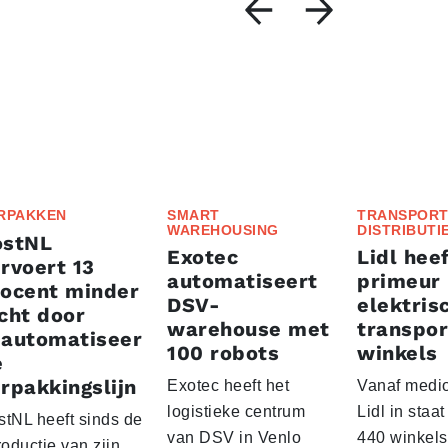
RPAKKEN
SMART
TRANSPORT
WAREHOUSING
DISTRIBUTI
ostNL
Exotec
Lidl heef
rvoert 13
automatiseert
primeur
rocent minder
DSV-
elektris
cht door
warehouse met
transpor
eautomatiseer
100 robots
winkels
e
rpakkingslijn
Exotec heeft het
Vanaf medio
logistieke centrum
Lidl in staa
stNL heeft sinds de
van DSV in Venlo
440 winkels
roductie van zijn