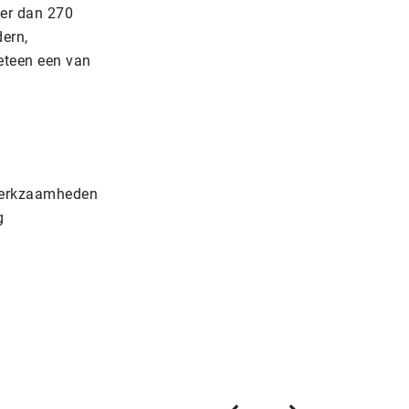
eer dan 270
ern,
eteen een van
werkzaamheden
g