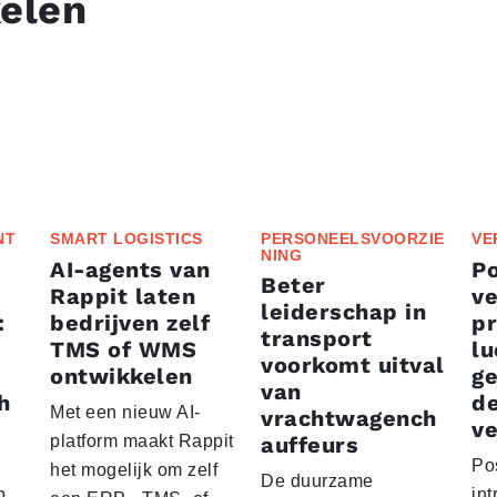
kelen
NT
SMART LOGISTICS
PERSONEELSVOORZIE
VE
NING
AI-agents van
P
Beter
Rappit laten
ve
leiderschap in
:
bedrijven zelf
p
transport
TMS of WMS
lu
voorkomt uitval
ontwikkelen
g
van
h
d
Met een nieuw AI-
vrachtwagench
ve
platform maakt Rappit
auffeurs
Po
het mogelijk om zelf
De duurzame
p
int