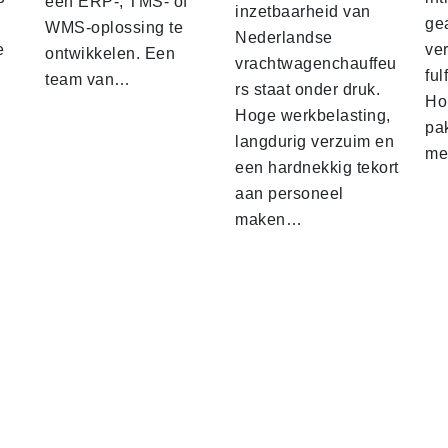
een ERP-, TMS- of
inzetbaarheid van
ge
WMS-oplossing te
Nederlandse
e
ver
ontwikkelen. Een
vrachtwagenchauffeu
ful
team van…
rs staat onder druk.
Ho
Hoge werkbelasting,
pa
langdurig verzuim en
me
een hardnekkig tekort
aan personeel
maken…