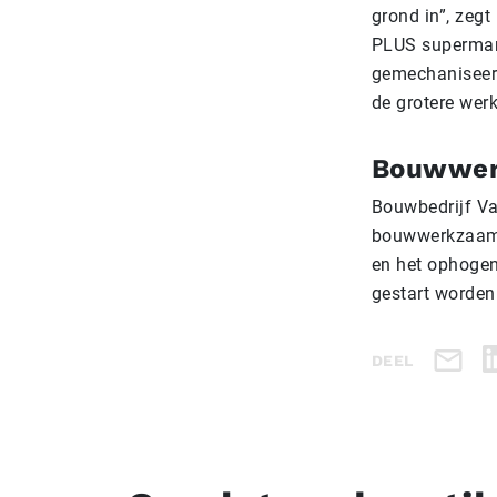
grond in”, zeg
PLUS supermark
gemechaniseerd
de grotere werk
Bouwwer
Bouwbedrijf Va
bouwwerkzaamh
en het ophogen
gestart worden
DEEL