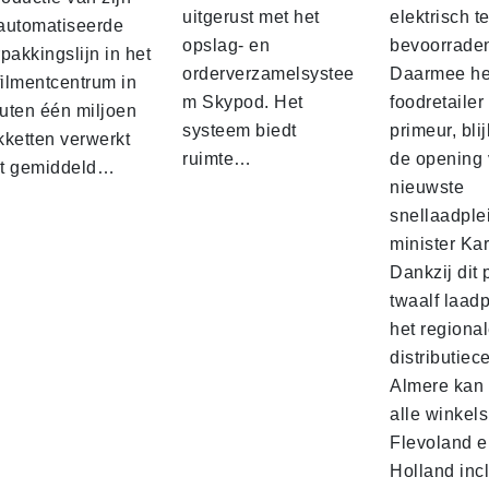
uitgerust met het
elektrisch t
automatiseerde
opslag- en
bevoorrade
pakkingslijn in het
orderverzamelsystee
Daarmee he
filmentcentrum in
m Skypod. Het
foodretailer
uten één miljoen
systeem biedt
primeur, blij
kketten verwerkt
ruimte…
de opening 
t gemiddeld…
nieuwste
snellaadple
minister Ka
Dankzij dit 
twaalf laadp
het regiona
distributiec
Almere kan 
alle winkels
Flevoland e
Holland incl