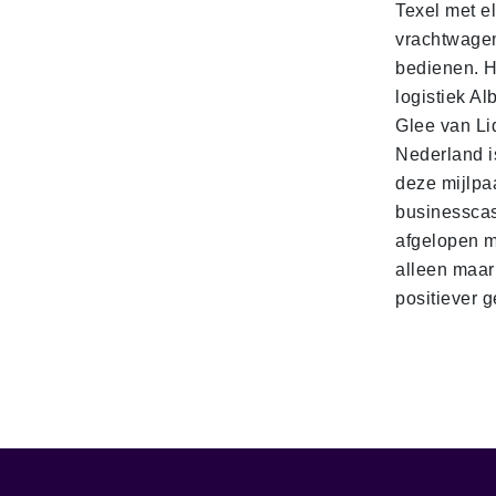
Texel met e
vrachtwage
bedienen. 
logistiek Al
Glee van Li
Nederland is
deze mijlpa
businesscas
afgelopen 
alleen maar
positiever 