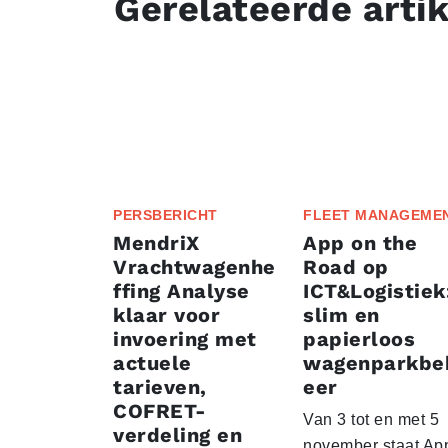
Gerelateerde arti
PERSBERICHT
FLEET MANAGEME
MendriX
App on the
Vrachtwagenhe
Road op
ffing Analyse
ICT&Logistiek
klaar voor
slim en
invoering met
papierloos
actuele
wagenparkbe
tarieven,
eer
COFRET-
Van 3 tot en met 5
verdeling en
november staat Ap