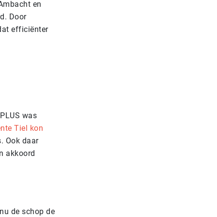
 Ambacht en
rd. Door
t efficiënter
. PLUS was
nte Tiel kon
. Ook daar
en akkoord
 nu de schop de